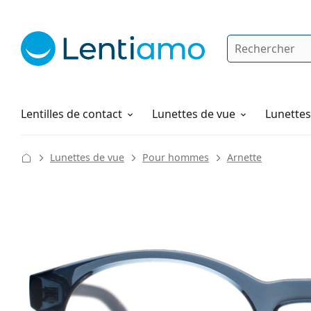
Rechercher
Je suis déjà client chez Lentiamo
Navigation sur le site
Solutions
Comment commander
Lentilles de contact
Lunettes de vue
Lunettes 
Lunettes de vue
Pour hommes
Arnette