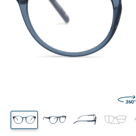
128 mm
Largeur des verres
Largeu
des verr
42 mm
49 mm
Largeur des verres
Largeur des verres