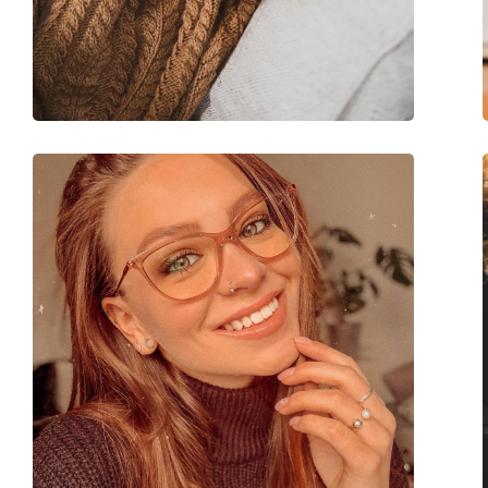
Catégorie:
Lunettes de vue
Marque:
Arnette
Code:
0AN7182 2702 49