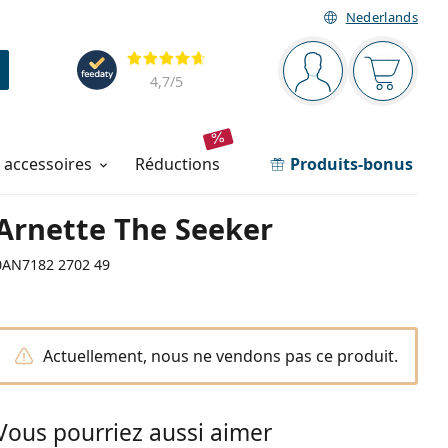
Nederlands
Barre de navigation
Évaluation
Vous êtes connec
Votre pa
4,7
/5
t accessoires
réductions
Produits-bonus
Arnette The Seeker
0AN7182 2702 49
Actuellement, nous ne vendons pas ce produit.
Vous pourriez aussi aimer