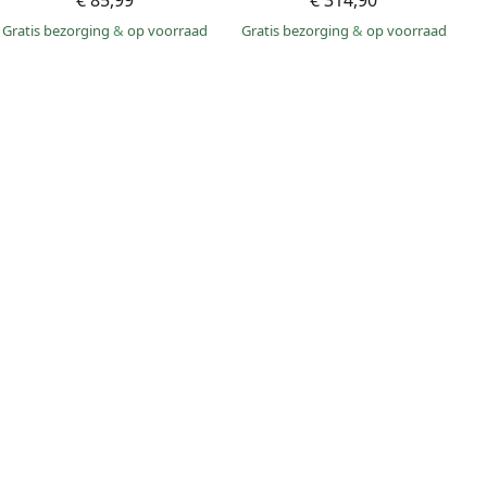
€ 85,99
€ 314,90
Gratis bezorging
&
op voorraad
Gratis bezorging
&
op voorraad