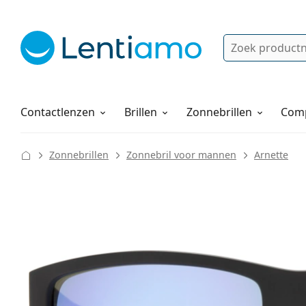
Zoek
Bestaande klant?
Navigatie menu
Lenzenvloeistoffen
Hoe bestellen
Contactlenzen
Brillen
Zonnebrillen
Comp
Zonnebrillen
Zonnebril voor mannen
Arnette