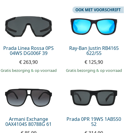
OOK MET VOORSCHRIFT
Prada Linea Rossa 0PS
Ray-Ban Justin RB4165
04WS DG006F 39
622/55
€ 263,90
€ 125,90
Gratis bezorging
&
op voorraad
Gratis bezorging
&
op voorraad
Armani Exchange
Prada 0PR 19WS 1AB5S0
0AX4104S 80788G 61
52