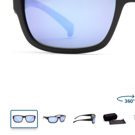
138 mm
Breedte
Glasbreed
40 mm
62 mm
Glashoogte
Glasbreedte