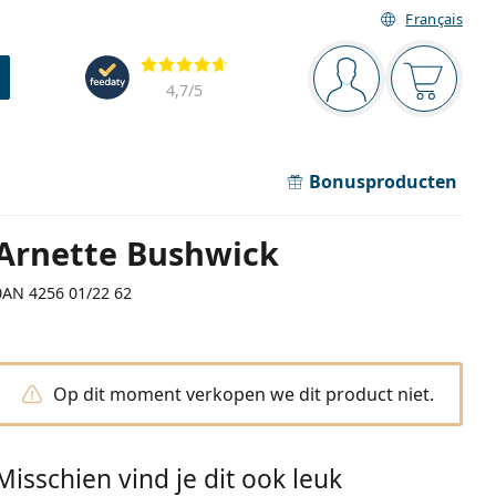
Français
Navigatie
Beoordelingen
Je bent ingelogd
Jouw win
4,7
/5
Bonusproducten
Arnette Bushwick
0AN 4256 01/22 62
Op dit moment verkopen we dit product niet.
Misschien vind je dit ook leuk