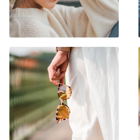
Gewicht:
45 gr
Verstelbare neus-pads:
No
accessoires
Koker:
Ja
Reinigingsdoekje:
Ja
Overig
Geslacht:
Zonnebril voor ma
Categorie:
Zonnebrillen
Merk:
Arnette
Functie:
Sport
Sport:
Hardlopen, Hiking
Code:
0AN 4256 01/22 62