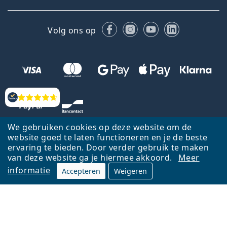
Facebook
Instagram
YouTube
LinkedIn
Volg ons op
Beoordelingen
We gebruiken cookies op deze website om de
website goed te laten functioneren en je de beste
ervaring te bieden. Door verder gebruik te maken
van deze website ga je hiermee akkoord.
Meer
informatie
Accepteren
Weigeren
Terug naar de homepagina
Ga omhoog
Français
Lentiamo.be is eigendom van en wordt beheerd door Lentiamo s.r.o.,
Tsjechië
Hier al 18 jaar voor jou.