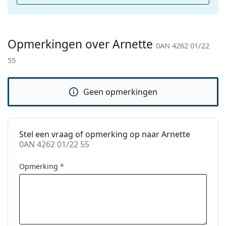
Categorie:
Zonnebrillen
Merk:
Arnette
Opmerkingen over Arnette
Functie:
Sport
0AN 4262 01/22
55
Sport:
Hiking
Code:
0AN 4262 01/22 55
Geen opmerkingen
Stel een vraag of opmerking op naar Arnette
0AN 4262 01/22 55
Opmerking
*