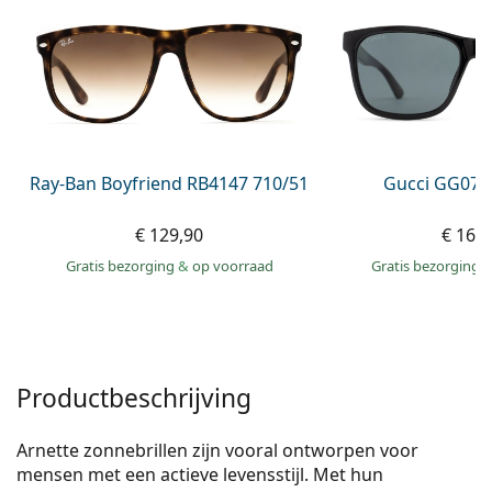
Offline
Alle merken
Persol
Prada
Alle merken
Ray-Ban Boyfriend RB4147 710/51
Gucci GG074
€ 129,90
€ 163
Gratis bezorging
&
op voorraad
Gratis bezorging
Productbeschrijving
Arnette zonnebrillen zijn vooral ontworpen voor
mensen met een actieve levensstijl. Met hun