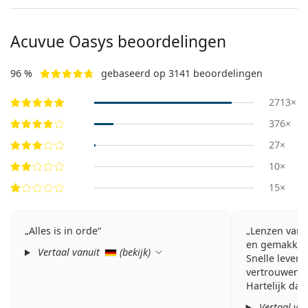
Acuvue Oasys beoordelingen
96 %
gebaseerd op 3141 beoordelingen
2713×
376×
27×
10×
15×
Alles is in orde
Lenzen van z
en gemakkeli
Vertaal vanuit
(
bekijk
)
Snelle leveri
vertrouwen a
Hartelijk dan
Vertaal va