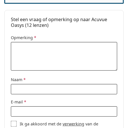
Sferische en asferische
Veelgestelde vragen over Acuvue
contactlenzen
Oasys
Stel een vraag of opmerking op naar Acuvue
Oasys (12 lenzen)
Hoe lang kunt u Acuvue Oasys dragen??
Opmerking
*
Kun je slapen in Acuvue Oasys?
Kan je douchen met Acuvue Oasys?
Naam
*
Wat is beter: Acuvue Moist of Acuvue Oasys met
Hydraclear Plus?
E-mail
*
Zijn Acuvue Oasys hetzelfde als Acuvue 2?
Ik ga akkoord met de
verwerking
van de