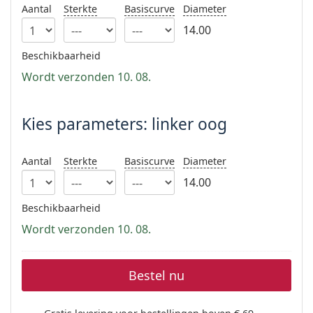
Offline
Alle merken
Aantal
Sterkte
Basiscurve
Diameter
Persol
14.00
Prada
Beschikbaarheid
Wordt verzonden 10. 08.
Alle merken
Kies parameters: linker oog
Aantal
Sterkte
Basiscurve
Diameter
14.00
Beschikbaarheid
Wordt verzonden 10. 08.
Bestel nu