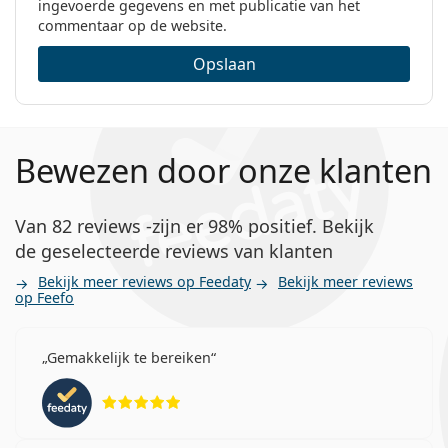
ingevoerde gegevens en met publicatie van het
commentaar op de website.
Zijn er alternatieven voor Acuvue Oasys?
Opslaan
Wat is het verschil tussen Acuvue Oasys (6
lenzen) en Acuvue Oasys (12 lenzen)?
Bewezen door onze klanten
Andere Acuvue contactlenzen
Van 82 reviews -zijn er 98% positief. Bekijk
Klanten die deze lenzen kochten, kochten ook
de geselecteerde reviews van klanten
Solunate Multi-Purpose 400 ml met lenzendoosje
.
Bekijk meer reviews op Feedaty
Bekijk meer reviews
Het is een medisch hulpmiddel. Lees de instructies
op Feefo
voor gebruik.
Gemakkelijk te bereiken
Beoordeling 5 van 5