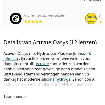
Anoniem
,
9 maanden geleden
Ano
Beoordeling 5 van 5
Details van Acuvue Oasys (12 lenzen)
Acuvue Oasys met Hydraclear Plus van
Johnson &
Johnson
zijn zachte lenzen voor twee weken voor
dagelijks gebruik.
Acuvue
contactlenzen worden
aanbevolen voor zeer gevoelige ogen omdat ze een
uitstekend ademend vermogen hebben van 98%.,
dankzij het moderne
silicone hydrogel
Senofilcon A
materiaal en een ultraglad oppervlak dat een lage
wrijving garandeert. De exclusieve Hydraclear Plus
technologie houdt ze altijd vochtig.
Toon meer