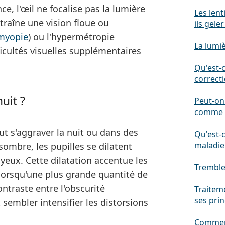
ce, l'œil ne focalise pas la lumière
Les lent
traîne une vision floue ou
ils geler
myopie
) ou l'hypermétropie
La lumi
icultés visuelles supplémentaires
Qu'est-c
correcti
uit ?
Peut-on 
comme g
t s'aggraver la nuit
ou dans des
Qu'est-c
maladie
 sombre, les pupilles se dilatent
 yeux. Cette dilatation accentue les
Tremble
r lorsqu'une plus grande quantité de
traste entre l'obscurité
Traiteme
ses pri
sembler intensifier les distorsions
Comment 