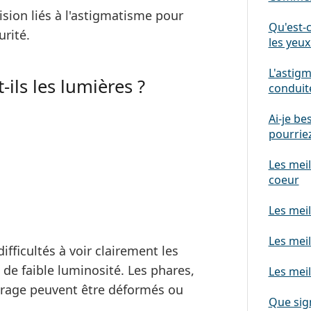
vision liés à l'astigmatisme pour
Qu'est-c
urité.
les yeux
L'astigm
ils les lumières ?
conduit
Ai-je be
pourriez
Les meil
coeur
Les mei
Les meil
fficultés à voir clairement les
 de faible luminosité. Les phares,
Les meil
airage peuvent être déformés ou
Que sign