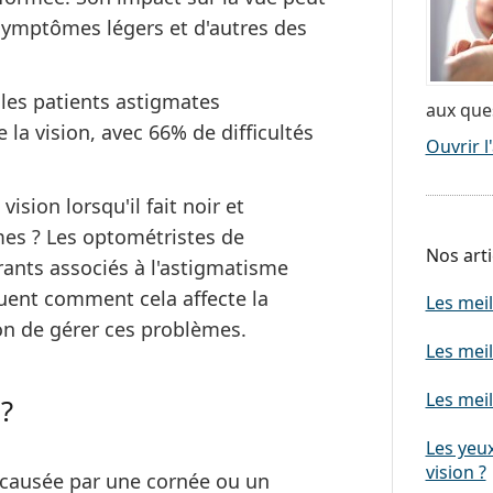
 symptômes légers et d'autres des
les patients astigmates
aux que
 la vision,
avec 66% de difficultés
Ouvrir l'
ision lorsqu'il fait noir
et
es ? Les optométristes de
Nos arti
ants associés à l'astigmatisme
quent comment cela affecte la
Les meil
on de gérer ces problèmes.
Les meil
Les meil
?
Les yeux
vision ?
 causée par une cornée ou un