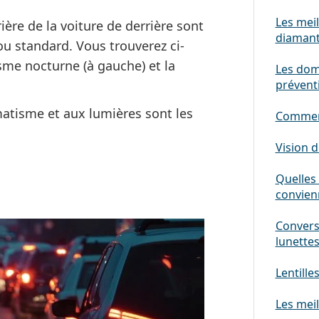
Les mei
rière de la voiture de derrière sont
diaman
 ou standard. Vous trouverez ci-
me nocturne (à gauche) et la
Les domm
prévent
atisme et aux lumières sont les
Comment 
Vision d
Quelles 
convien
Convers
lunette
Lentille
Les meil