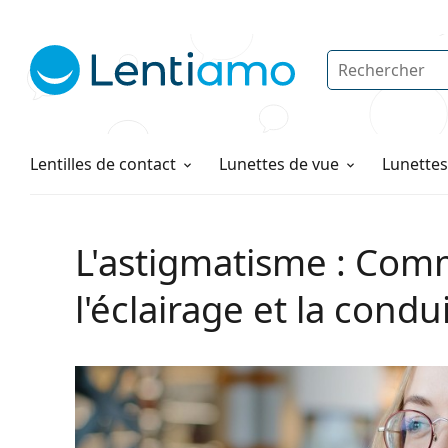
Rechercher
Je suis déjà client chez Lentiamo
Navigation sur le site
Solutions
Comment commander
Lentilles de contact
Lunettes de vue
Lunettes 
L'astigmatisme : Comm
l'éclairage et la condu