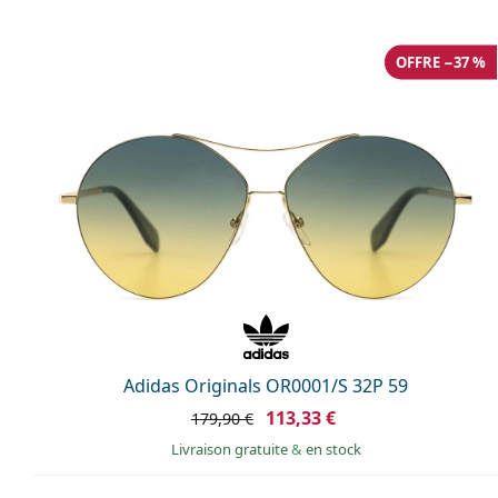
OFFRE −37 %
Adidas Originals OR0001/S 32P 59
113,33 €
179,90 €
Livraison gratuite
&
en stock