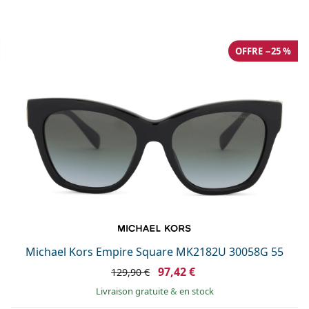
OFFRE −25 %
Michael Kors Empire Square MK2182U 30058G 55
97,42 €
129,90 €
Livraison gratuite
&
en stock