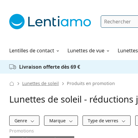
Rechercher
Je suis déjà client chez Lentiamo
Navigation sur le site
Solutions
Comment commander
Lentilles de contact
Lunettes de vue
Lunettes 
Livraison offerte dès 69 €
Lunettes de soleil
Produits en promotion
Lunettes de soleil - réductions
Filtres
Genre
Marque
Type de verres
Promotions