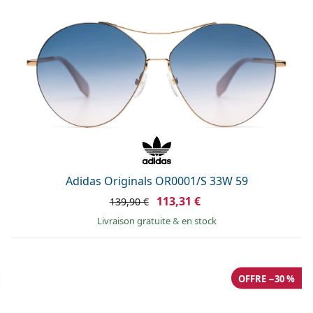
Adidas Originals OR0001/S 33W 59
113,31 €
139,90 €
Livraison gratuite
&
en stock
OFFRE −30 %