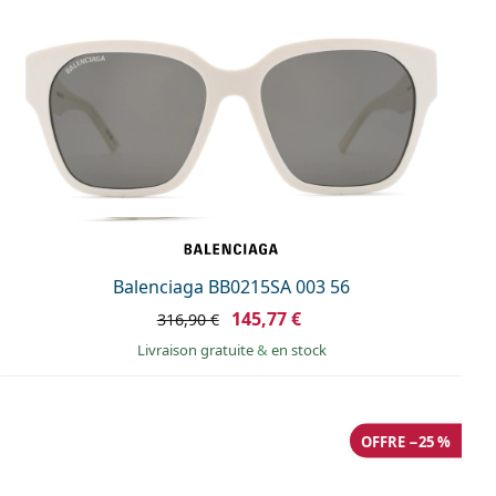
Balenciaga BB0215SA 003 56
145,77 €
316,90 €
Livraison gratuite
&
en stock
OFFRE −25 %