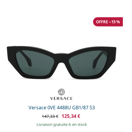
OFFRE −15 %
Versace 0VE 4488U GB1/87 53
125,34 €
147,33 €
Livraison gratuite
&
en stock