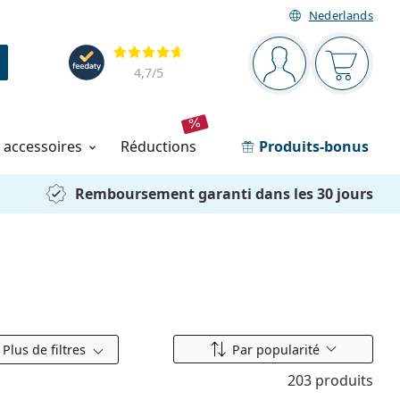
Nederlands
Barre de navigation
Évaluation
Vous êtes connec
Votre pa
4,7
/5
t accessoires
réductions
Produits-bonus
Remboursement garanti dans les 30 jours
Classer par
Plus de filtres
Par popularité
203 produits