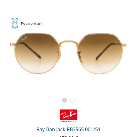
Essai
virtuel
Ray-Ban Jack RB3565 001/51