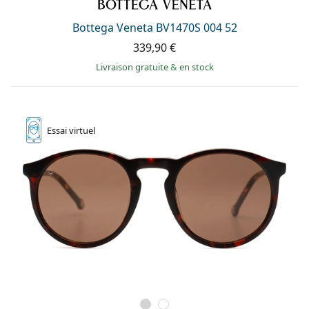
hors ligne
Toutes les marques
Persol
Bottega Veneta BV1470S 004 52
339,90 €
Prada
Livraison gratuite
&
en stock
Toutes les marques
Essai
virtuel