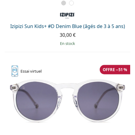
Izipizi Sun Kids+ #D Denim Blue (âgés de 3 à 5 ans)
30,00 €
en stock
OFFRE −51 %
Essai
virtuel