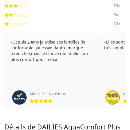
29×
6×
12×
Depuis 20ans je utlise ses lentilles,ils
Elles sont to
confortable ,jai essye dautre marque
très simple à
moin cher,mais je trouve que dailie son
plus confort pour moi.
Moaid R.
,
Il y a 6 mois
An
évaluation 5 sur 5
Détails de DAILIES AquaComfort Plus