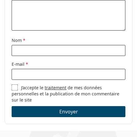
Autres lentilles de contact journalières
Vendu le plus souvent avec les collyres
Solunate Eye
Drops 15 ml
.
Ceci est un dispositif médical. Lisez le mode d'emploi
Nom
*
avant l'utilisation.
E-mail
*
J’accepte le
traitement
de mes données
personnelles et la publication de mon commentaire
sur le site
Envoyer