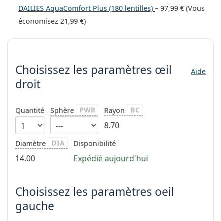
hors ligne
Toutes les marques
DAILIES AquaComfort Plus (180 lentilles)
–
97,99 €
(Vous
Persol
économisez
21,99 €
)
Prada
Choisissez les paramètres
Toutes les marques
Choisissez les paramètres
œil
Aide
droit
PWR
BC
Quantité
Sphère
Rayon
8.70
DIA
Diamètre
Disponibilité
14.00
Expédié aujourd'hui
Choisissez les paramètres oeil
gauche