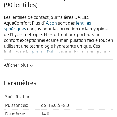
(90 lentilles)
Les lentilles de contact journalières DAILIES
AquaComfort Plus d'
Alcon
sont des
lentilles
sphériques
conçus pour la correction de la myopie et
de l'hypermétropie. Elles offrent aux porteurs un
confort exceptionnel et une manipulation facile tout en
utilisant une technologie hydratante unique. Ces
lentilles de la
gamme Dailies
garantissent une grande
acuité visuelle et conviennent aux personnes qui
commencent à utiliser des lentilles de contact.
Afficher plus
Les Dailies AquaComfort Plus sont fabriquées en
nelfilcon A et contiennent trois agents hydratants pour
Paramètres
un confort phénoménal :
Le lubrifiant HPMC réduisant la friction dans la
Spécifications
solution de l'emballage blister offre un confort
immédiat lors de l'insertion.
Puissances:
de -15.0 à +8.0
L'agent hydratant PVA activé par les yeux maintient
Diamètre:
14.0
les yeux hydratés et frais de l'insertion au retrait.