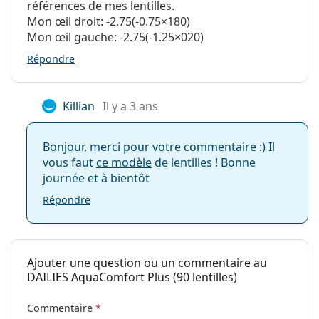
ont les yeux sensibles ou secs.
références de mes lentilles.
préferent un rythme de port quotidien.
Lentilles sphériques et asphériques
Mon œil droit: -2.75(-0.75×180)
ne portent qu'occasionnellement des lentilles de
Mon œil gauche: -2.75(-1.25×020)
contact.
Répondre
Pendant combien de temps peut-on porter
Killian
Il y a 3 ans
DAILIES AquaComfort Plus ?
Bonjour, merci pour votre commentaire :) Il
Peut-on dormir avec les DAILIES AquaComfort
vous faut
ce modèle
de lentilles ! Bonne
Plus ?
journée et à bientôt
Répondre
Dailies ou Acuvue, quelles sont les meilleures ?
Ajouter une question ou un commentaire au
Quelle est la différence entre DAILIES
DAILIES AquaComfort Plus (90 lentilles)
AquaComfort Plus 30-pack, 90-pack et 180-pack
?
Commentaire
*