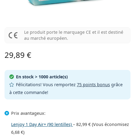
Les marques
Trimestrielles
Lunettes de vue
Edition limitée
Triple-packs
Format voyage
La forme de la monture
Nouveautés
Livraison régulière de lentilles
Étuis
Air Optix
La forme de la monture
De couleur
Lentiamo
À port continu
Lunettes anti lumière bleue
Réductions
Le type
Offres spéciales
Pour femmes
Pour hommes
Pour enfants
Accessoires
Paquet économique de 4 flacon
Type de verres
Pour lentilles rigides
Carrée
Réductions
Bon d’achat
Inspiration et conseils
Lenjoy
Carrée
Forfaits lentilles
Ray-Ban
Lunettes Gaming
Durable
La forme de la monture
Nouveautés
Les marques
Miroir
Pour lentilles souples
Rectangulaire
Le produit porte le marquage CE et il est destiné
Durable
Solutions
–
Le type
Toutes les lunettes
Acheter des lunettes en ligne
réductions
Soflens
Rectangulaire
Vogue
Clip-on
Les marques
au marché européen.
Bon d’achat
Carrée
Edition limitée
Le type
Lentiamo
Polarisants
Solutions salines
Arrondie
Bon d’achat
Solutions –
Volume
Solutions polyvalentes
Guide lunettes de vue
Purevision
Arrondie
Esprit
Inspiration et conseils
Lunettes de lecture
Lentiamo
Rectangulaire
Réductions
29,89 €
Inspiration et conseils
Sport
Produits-bonus
Ray-Ban
Photochromiques
Toutes les solutions
Pilote
Solutions –
Prix avantageux
de 50 à 120 ml
Solutions de peroxyde
Mesurez votre distance pupillaire
Proclear
Pilote
Toutes les Lunettes anti lumière bleue
Polaroid
Guide lunettes de vue
Lunettes de soleil de lecture
Izipizi
Arrondie
Durable
Toutes les lunettes de soleil
Guide des lunettes de soleil
Mode
Polaroid
Dégradé
Accessoires lunettes
Duo-packs
Cat Eye
de 225 à 500 ml
Sans agents conservateurs
Guide des solaires avec correction
Clariti
Cat Eye
Comment commander
Emporio Armani
Lunettes pour ordinateur
Lunettes pour ordinateur
Ray-Ban
Cat Eye
En stock
> 1000 article(s)
Bon d’achat
Guide des lunettes de soleil de sport
Surlunettes
Meller
Lentilles de contact
Chaînes pour lunettes
Triple-packs
Format voyage
Félicitations! Vous remportez
75 points bonus
grâce
Guide d'idéés cadeaux
Precision
Armani Exchange
Guide d'idéés cadeaux
Toutes les marques
Mode de transport
à cette commande!
Guide des lunettes de soleil pour enfants
Besoin de conseils?
Lunettes de soleil de lecture
Offres spéciales
Oakley
Étuis
Étuis à lunettes
Paquet économique de 4 flacon
Pour lentilles rigides
We also speak English
Total
Hugo Boss
Modes de paiement
Guide des solaires avec correction
Tous les accessoires
Lunettes de soleil avec correction
Bon d’achat
Appelez-nous (Lun-Ven 8h30-16h)
Michael Kors
Autres accessoires
Autres accessoires
Pour lentilles souples
info@lentiamo.be
Michael Kors
Prix avantageux:
Système de bonus
Guide d'idéés cadeaux
Emporio Armani
Gouttes oculaires
Solutions salines
Lenjoy 1 Day Air+ (90 lentilles)
–
82,99 €
(Vous économisez
02 446 01 11
Marc Jacobs
Gucci
6,68 €
)
Toutes les solutions