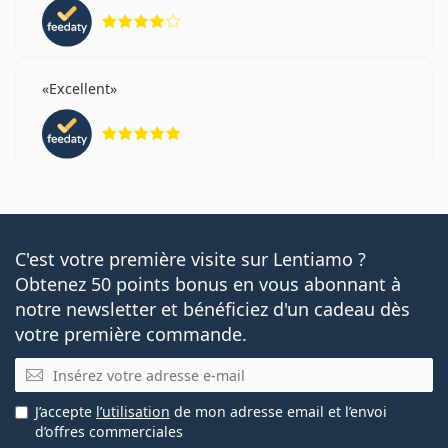
Articles connexes de notre blog
évaluation 4 sur 5
Comment lire les paramètres de votre ordonnance
de lentilles de contact ?
Excellent
S'habituer aux lentilles de contact : Combien de
temps cela prend-il ?
évaluation 5 sur 5
Comment entretenir les lentilles de contact
Peut-on se doucher avec des lentilles de contact ?
Vendu le plus souvent avec les collyres
Solunate Eye
Drops 15 ml
.
Ceci est un dispositif médical. Lisez le mode d'emploi
C'est votre première visite sur Lentiamo ?
avant l'utilisation.
Obtenez 50 points bonus en vous abonnant à
notre newsletter et bénéficiez d'un cadeau dès
votre première commande.
E-mail
J’accepte
l’utilisation
de mon adresse email et l’envoi
d’offres commerciales