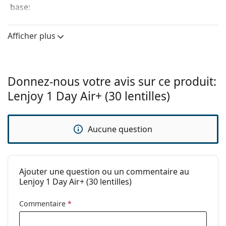
base:
confortable.
Matériau en silicone hydrogel
– Le silicone hydrogel
Épaisseur
0.07 mm
hautement respirant est l'un des matériaux les plus
centrale:
Afficher plus
sains utilisés pour fabriquer les lentilles de contact.
Module de
Période de remplacement pratique
0.6 MPa
– Les lentilles de
flexibilité:
contact journalières vous permettent d'utiliser une
nouvelle paire chaque jour, ce qui rend le port
Caractéristiques des verres
Donnez-nous votre avis sur ce produit:
hygiénique pour les yeux et confortable pour le
Lenjoy 1 Day Air+ (30 lentilles)
Matériau:
Toulfilcon B
porteur.
Manipulation facile
– La teinte bleu clair rend les
Hydrophilie:
50 %
lentilles faciles à manipuler.
Transmissibilité
130 Dk/t
Protection contre les rayons UV
Aucune question
– L'hydrogel de
à l'oxygène:
silicone Toulfilcon B intègre un filtre UV de classe 2
pour une protection accrue contre les rayons
Filtre UV:
Oui
ultraviolets.
Ajouter une question ou un commentaire au
En silicone
Oui
Le filtre UV des lentilles de contact renforce la
Lenjoy 1 Day Air+ (30 lentilles)
hydrogel:
protection de la cornée contre les dangereux rayons
Utilisation
ultraviolets. Toutefois, les lentilles ne couvrent pas
Commentaire
*
toute la surface de l'œil, ni toute la région oculaire, de
Expiration:
Au moins 44 mois
sorte qu'une combinaison de lentilles de contact avec