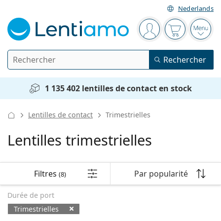
Nederlands
Barre de navigation
Vous êtes connect
Votre panier
Ouvri
Rechercher
Rechercher
Je suis déjà client chez Lentiamo
Navigation sur le site
1 135 402 lentilles de contact en stock
Lentilles de contact
Lentilles de contact
Trimestrielles
La durée de port
Solutions
Lentilles trimestrielles
Le type
Journalières
Le type
Lunettes de vue
Les marques
Sphériques et asphériques
Hebdomadaires
Filtres
Volume
Solutions polyvalentes
Filtres
Par popularité
(8)
Accessoires
Acuvue
Classer par
Toriques pour l'astigmatisme
Bimensuelles
Le type
Offres spéciales
Pour femmes
Pour hommes
Pour enfants
Lunettes de soleil
Prix avantageux
de 50 à 120 ml
Solutions de peroxyde
Durée de port
Inspiration et conseils
Solutions
Biofinity
Progressives pour la presbytie
Mensuelles
Le type
Nouveautés
Trimestrielles
Duo-packs
de 225 à 500 ml
Sans agents conservateurs
Le type
Offres spéciales
Pour femmes
Pour hommes
Pour enfants
Toutes les lentilles de contact
Comment acheter des lentilles en ligne
Lunettes anti lumière bleue
Gouttes oculaires
Dailies
En silicone hydrogel