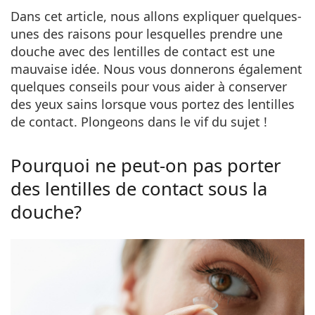
Gucci
Toutes les solutions
hors ligne
Dans cet article, nous allons expliquer quelques-
Toutes les marques
Persol
unes des raisons pour lesquelles prendre une
douche avec des lentilles de contact est une
Prada
mauvaise idée. Nous vous donnerons également
quelques conseils pour vous aider à conserver
Toutes les marques
des yeux sains lorsque vous portez des lentilles
de contact. Plongeons dans le vif du sujet !
Pourquoi ne peut-on pas porter
des lentilles de contact sous la
douche?