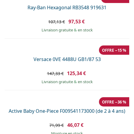
Ray-Ban Hexagonal RB3548 919631
97,53 €
107,13 €
Livraison gratuite
&
en stock
OFFRE −15 %
Versace 0VE 4488U GB1/87 53
125,34 €
147,33 €
Livraison gratuite
&
en stock
OFFRE −36 %
Active Baby One-Piece F009541173000 (de 2 à 4 ans)
46,07 €
71,99 €
Monture en stock