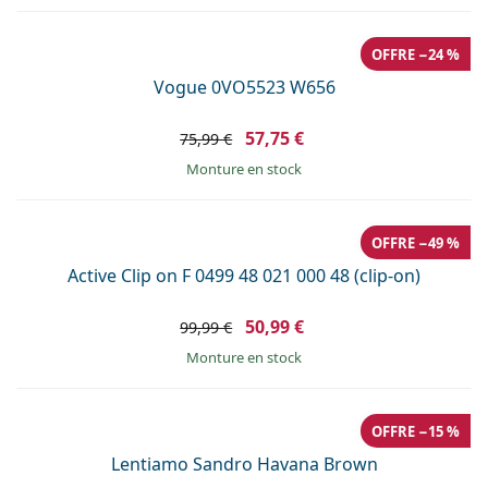
Solutions salines
02 446 01 11
Marc Jacobs
Gucci
Toutes les solutions
OFFRE −24 %
hors ligne
Toutes les marques
Persol
Vogue 0VO5523 W656
Prada
57,75 €
75,99 €
Monture en stock
Toutes les marques
OFFRE −49 %
Active Clip on F 0499 48 021 000 48 (clip-on)
50,99 €
99,99 €
Monture en stock
OFFRE −15 %
Lentiamo Sandro Havana Brown