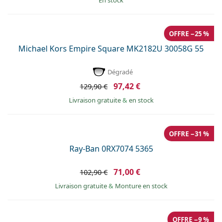
en stock
OFFRE −25 %
Michael Kors Empire Square MK2182U 30058G 55
Dégradé
97,42 €
129,90 €
Livraison gratuite
&
en stock
OFFRE −31 %
Ray-Ban 0RX7074 5365
71,00 €
102,90 €
Livraison gratuite
&
Monture en stock
OFFRE −9 %