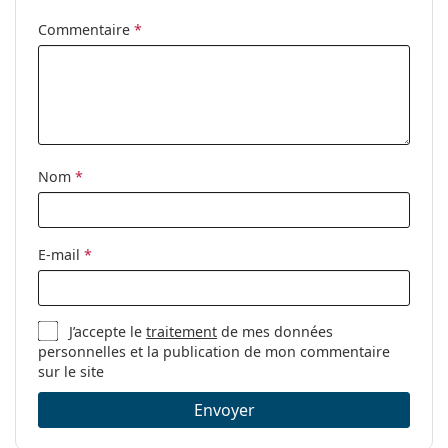
Etuis en pack:
1
Commentaire
*
Autres
Catégorie:
Solutions
Accessoires
Solutions polyvalentes pour
lentilles de contact
Nom
*
E-mail
*
J’accepte le
traitement
de mes données
personnelles et la publication de mon commentaire
sur le site
Envoyer