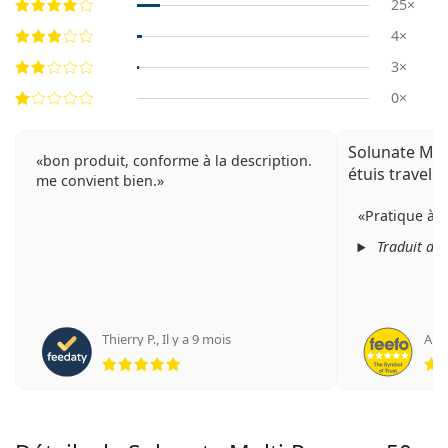
25×
4×
3×
0×
Solunate Mul
bon produit, conforme à la description.
étuis travel 
me convient bien.
Pratique à ut
Traduit de
Thierry P.
,
Il y a 9 mois
An
évaluation 5 sur 5