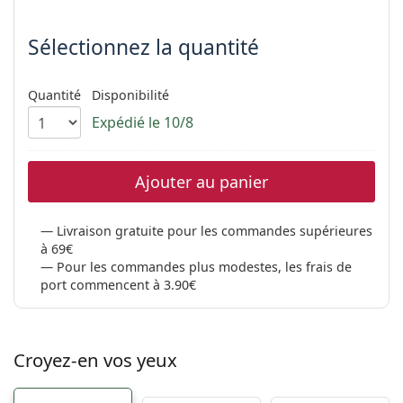
Choisissez les paramètres
hors ligne
Toutes les marques
Persol
Sélectionnez la quantité
Prada
Quantité
Disponibilité
Toutes les marques
Expédié le 10/8
Ajouter au panier
Livraison gratuite pour les commandes supérieures
à 69€
Pour les commandes plus modestes, les frais de
port commencent à 3.90€
Croyez-en vos yeux