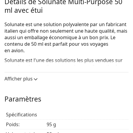
Détails de Solunate Multi-Purpose 50
ml avec étui
Solunate est une solution polyvalente par un fabricant
italien qui offre non seulement une haute qualité, mais
aussi un emballage économique à un bon prix. Le
contenu de 50 ml est parfait pour vos voyages
en avion.
Solunate est l'une des solutions les plus vendues sur
notre boutique en ligne et une bonne alternative à
d'autres solutions polyvalentes, telles que ReNu MPS
Afficher plus
Sensitive Eyes, Biotrue Multi-Purpose ou OPTI-FREE.
La solution polyvalente de Solunate avec acide
hyaluronique est conçue pour désinfecter, rincer et
Paramètres
stocker les lentilles de contact souples, y compris
celles en silicone-hydrogel. La solution élimine les
Spécifications
dépôts de protéines et convient aux yeux sensibles
et secs.
Poids:
95 g
La composition optimale de la solution de Solunate est