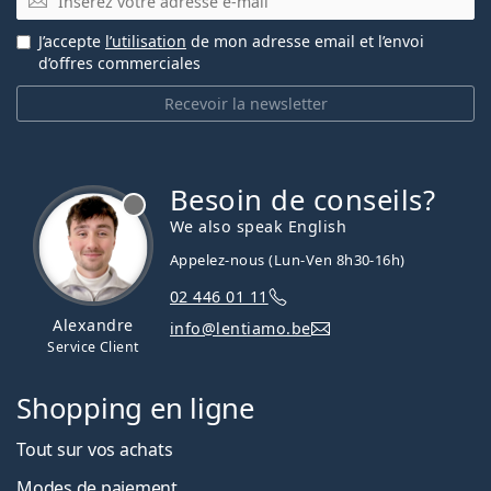
J’accepte
l’utilisation
de mon adresse email et l’envoi
d’offres commerciales
Recevoir la newsletter
Besoin de conseils?
hors ligne
We also speak English
Appelez-nous (Lun-Ven 8h30-16h)
02 446 01 11
Alexandre
info@lentiamo.be
Service Client
Shopping en ligne
Tout sur vos achats
Modes de paiement