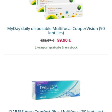
MyDay daily disposable Multifocal CooperVision (90
lentilles)
99,90 €
125,97 €
Livraison gratuite
&
en stock
DAILIES AquaComfort Plus Multifocal (30 lentilles)