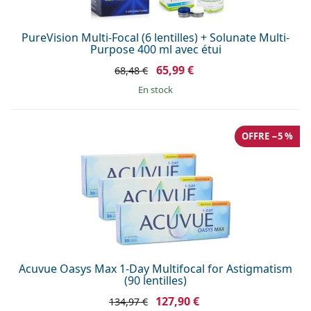
PureVision Multi-Focal (6 lentilles) + Solunate Multi-
Purpose 400 ml avec étui
65,99 €
68,48 €
en stock
OFFRE −5 %
Acuvue Oasys Max 1-Day Multifocal for Astigmatism
(90 lentilles)
127,90 €
134,97 €