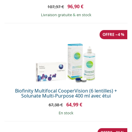
96,90 €
107,97 €
Livraison gratuite
&
en stock
OFFRE −4 %
Biofinity Multifocal CooperVision (6 lentilles) +
Solunate Multi-Purpose 400 ml avec étui
64,99 €
67,38 €
en stock