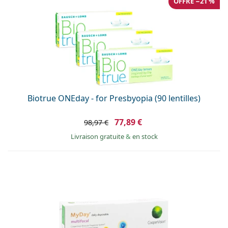
OFFRE −21 %
Biotrue ONEday - for Presbyopia (90 lentilles)
77,89 €
98,97 €
Livraison gratuite
&
en stock