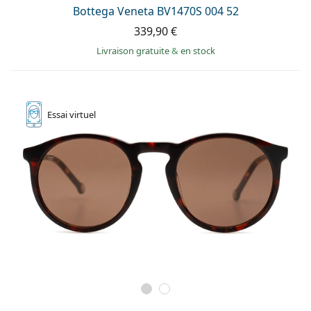
hors ligne
Toutes les marques
Bottega Veneta BV1470S 004 52
Persol
339,90 €
Livraison gratuite
&
en stock
Prada
Toutes les marques
Essai
virtuel