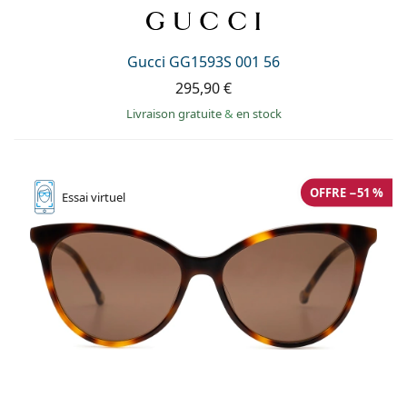
Gucci GG1593S 001 56
295,90 €
Livraison gratuite
&
en stock
OFFRE −51 %
Essai
virtuel