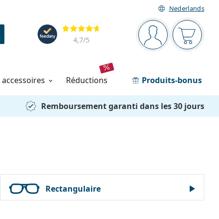
Nederlands
Barre de navigation
Évaluation
Vous êtes connec
Votre pa
4,7
/5
t accessoires
réductions
Produits-bonus
Remboursement garanti dans les 30 jours
Rectangulaire