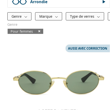
Arrondie
Filtres
Genre
Marque
Type de verres
Genre
Pour femmes
Produits disponibles
AUSSI AVEC CORRECTION