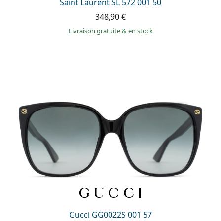
Saint Laurent SL 572 001 50
348,90 €
Livraison gratuite
&
en stock
Gucci GG0022S 001 57