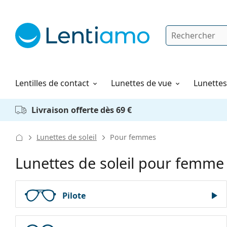
Rechercher
Je suis déjà client chez Lentiamo
Navigation sur le site
Solutions
Comment commander
Lentilles de contact
Lunettes de vue
Lunettes 
Livraison offerte dès 69 €
Lunettes de soleil
Pour femmes
Lunettes de soleil pour femme
Pilote