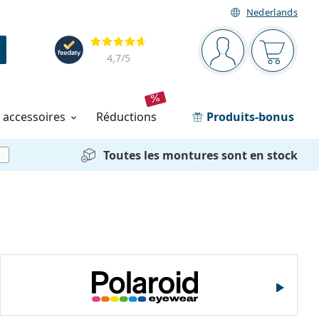
Nederlands
Barre de navigation
Évaluation
Vous êtes connec
Votre pa
4,7
/5
t accessoires
réductions
Produits-bonus
Toutes les montures sont en stock
i
Polaroid