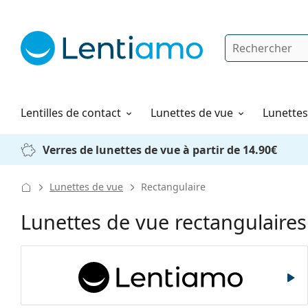
Rechercher
Je suis déjà client chez Lentiamo
Navigation sur le site
Solutions
Comment commander
Lentilles de contact
Lunettes de vue
Lunettes 
Verres de lunettes de vue à partir de 14.90€
Lunettes de vue
Rectangulaire
Lunettes de vue rectangulaires
Lentiamo