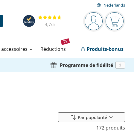
Nederlands
Barre de navigation
Évaluation
Vous êtes connec
Votre pa
4,7
/5
t accessoires
réductions
Produits-bonus
Programme de fidélité
i
Classer par
Par popularité
172 produits