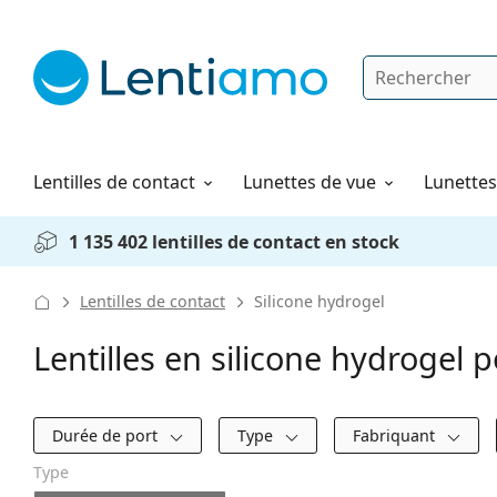
Rechercher
Je suis déjà client chez Lentiamo
Navigation sur le site
Solutions
Comment commander
Lentilles de contact
Lunettes de vue
Lunettes 
1 135 402 lentilles de contact en stock
Lentilles de contact
Silicone hydrogel
Lentilles en silicone hydrogel 
Filtres
Durée de port
Type
Fabriquant
Type