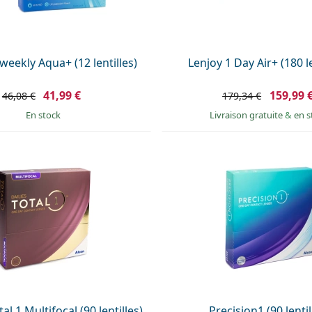
weekly Aqua+ (12 lentilles)
Lenjoy 1 Day Air+ (180 le
41,99 €
159,99 
46,08 €
179,34 €
en stock
Livraison gratuite
&
en s
al 1 Multifocal (90 lentilles)
Precision1 (90 lentil