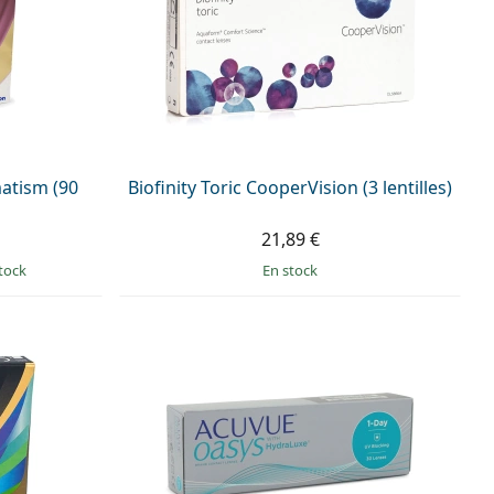
matism (90
Biofinity Toric CooperVision (3 lentilles)
21,89 €
tock
en stock