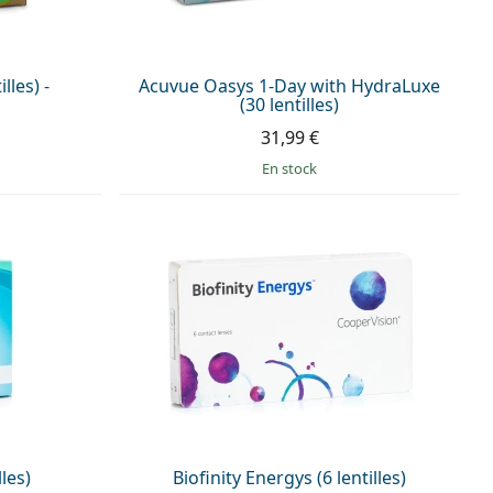
lles) -
Acuvue Oasys 1-Day with HydraLuxe
(30 lentilles)
31,99 €
en stock
lles)
Biofinity Energys (6 lentilles)