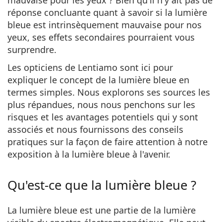
Gucci
Toutes les solutions
hors ligne
réponse concluante quant à savoir si la lumière
Toutes les marques
Persol
bleue est intrinsèquement mauvaise pour nos
yeux, ses effets secondaires pourraient vous
Prada
surprendre.
Toutes les marques
Les opticiens de Lentiamo sont ici pour
expliquer
le concept de la lumière bleue
en
termes simples. Nous explorons ses sources les
plus répandues, nous nous penchons sur les
risques et les avantages potentiels qui y sont
associés et nous fournissons des conseils
pratiques sur la façon de faire attention à notre
exposition à la lumière bleue à l'avenir.
Qu'est-ce que la lumière bleue ?
La lumière bleue est une
partie
de la lumière