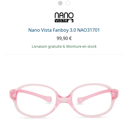
Solutions salines
02 446 01 11
Marc Jacobs
Gucci
Toutes les solutions
hors ligne
Toutes les marques
Persol
Nano Vista Fanboy 3.0 NAO31701
Prada
99,90 €
Toutes les marques
Livraison gratuite
&
Monture en stock