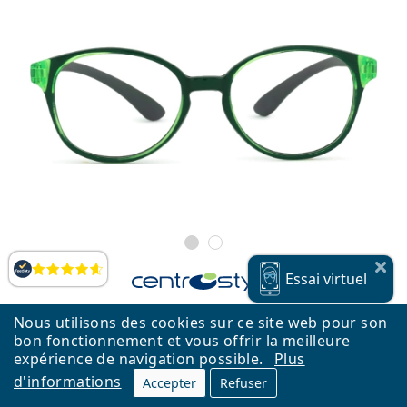
Évaluation
Essai
virtuel
Active A-Sport F039845115000 45 (âgés de 5 à 10 ans)
Nous utilisons des cookies sur ce site web pour son
76,99 €
bon fonctionnement et vous offrir la meilleure
expérience de navigation possible.
Plus
Livraison gratuite
&
Monture en stock
d'informations
Accepter
Refuser