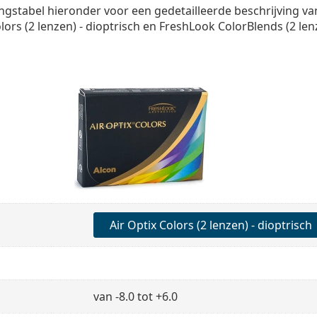
ingstabel hieronder voor een gedetailleerde beschrijving va
lors (2 lenzen) - dioptrisch en FreshLook ColorBlends (2 len
Air Optix Colors (2 lenzen) - dioptrisch
van -8.0 tot +6.0