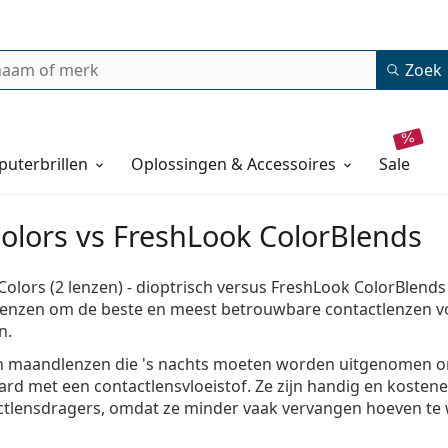
Zoek
uterbrillen
Oplossingen & Accessoires
sale
Colors vs FreshLook ColorBlends
 Colors (2 lenzen) - dioptrisch versus FreshLook ColorBlends 
tlenzen om de beste en meest betrouwbare contactlenzen vo
n.
jn maandlenzen die 's nachts moeten worden uitgenomen 
rd met een contactlensvloeistof. Ze zijn handig en kostenef
ctlensdragers, omdat ze minder vaak vervangen hoeven te