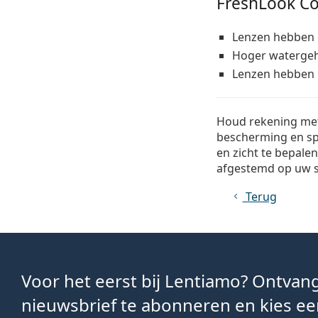
FreshLook Co
Lenzen hebben 
Hoger watergeh
Lenzen hebben U
Houd rekening met 
bescherming en sp
en zicht te bepale
afgestemd op uw s
Terug
Voor het eerst bij Lentiamo? Ontva
nieuwsbrief te abonneren en kies een 