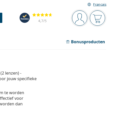
Français
Navigatie
Beoordelingen
Je bent ingelogd
Jouw win
4,7
/5
Bonusproducten
(2 lenzen) -
or jouw specifieke
om te worden
fectief voor
 worden dan