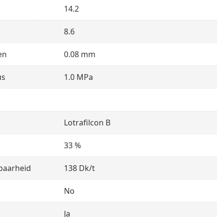
14.2
8.6
en
0.08 mm
us
1.0 MPa
Lotrafilcon B
33 %
baarheid
138 Dk/t
No
Ja