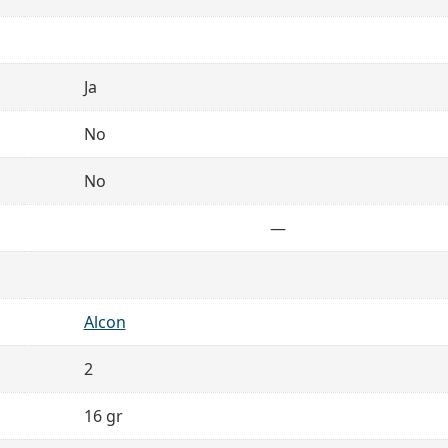
Ja
No
No
Alcon
2
16 gr