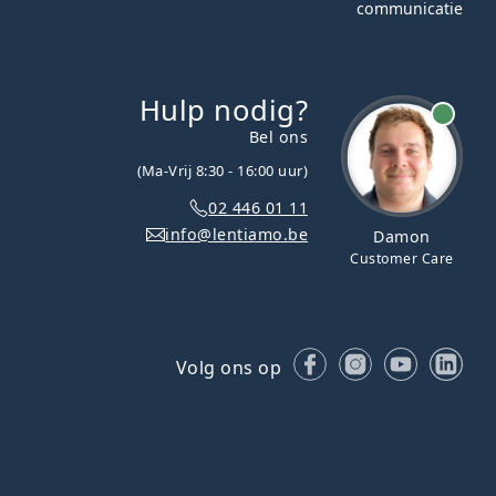
communicatie
Hulp nodig?
Bel ons
(Ma-Vrij 8:30 - 16:00 uur)
02 446 01 11
info@lentiamo.be
Damon
Customer Care
Facebook
Instagram
YouTube
Lin
Volg ons op