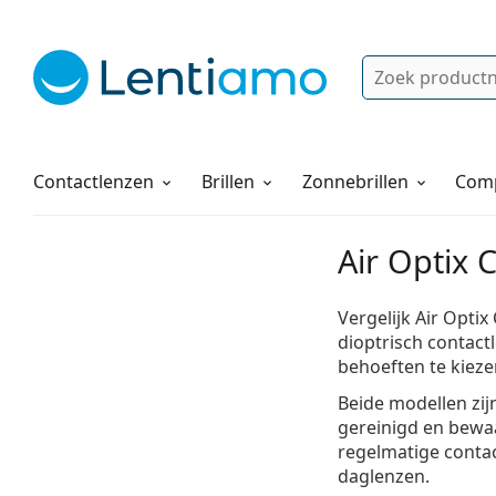
Zoek
Bestaande klant?
Navigatie menu
Lenzenvloeistoffen
Hoe bestellen
Contactlenzen
Brillen
Zonnebrillen
Comp
Air Optix 
Vergelijk Air Optix
dioptrisch contac
behoeften te kieze
Beide modellen zi
gereinigd en bewaa
regelmatige conta
daglenzen.