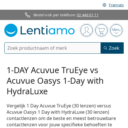
Français
Bestel ook per telefoon:
02 446 01 11
Navigatie
Je bent ingelogd
Jouw winkel
Open
Zoek
Zoek
Bestaande klant?
Navigatie menu
Contactlenzen
1-DAY Acuvue TruEye vs
Acuvue Oasys 1-Day with
Soort lens
Lenzenvloeistoffen
HydraLuxe
Type lens
Daglenzen
Op type
Brillen
Merk
Sferische en asferische
Vergelijk 1 Day Acuvue TruEye (30 lenzen) versus
Weeklenzen
Op inhoud
Acuvue Oasys 1 Day with HydraLuxe (30 lenzen)
Multifunctioneel
Accessoires
Acuvue
Torische voor astigmatisme
Tweeweeklenzen
Op type
contactlenzen om de beste en meest betrouwbare
Speciale aanbiedingen
Vrouwen
Mannen
Kinderen
Zonnebrillen
Voordeel
50 - 120 ml
Peroxide
contactlenzen voor jouw specifieke behoeften te
Inspiratie & tips