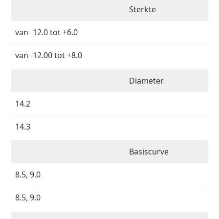
Saline lenzenvloeistof
02 446 01 11
Marc Jacobs
Sterkte
Bonusschema
Gucci
Alle lenzenvloeistoffen
Online
Alle merken
van -12.0 tot +6.0
Persol
van -12.00 tot +8.0
Prada
Alle merken
Diameter
14.2
14.3
Basiscurve
8.5, 9.0
8.5, 9.0