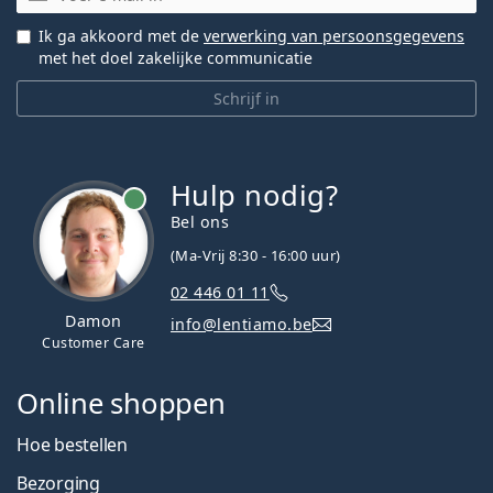
Ik ga akkoord met de
verwerking van persoonsgegevens
met het doel zakelijke communicatie
Schrijf in
Hulp nodig?
Bel ons
(Ma-Vrij 8:30 - 16:00 uur)
02 446 01 11
Damon
info@lentiamo.be
Customer Care
Online shoppen
Hoe bestellen
Bezorging