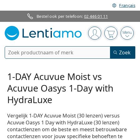
Français
Bestel ook per telefoon:
02 446 01 11
Navigatie
Je bent ingelogd
Jouw winkel
Open
Zoek
Zoek
Bestaande klant?
Navigatie menu
Contactlenzen
1-DAY Acuvue Moist vs
Acuvue Oasys 1-Day with
Soort lens
Lenzenvloeistoffen
HydraLuxe
Type lens
Daglenzen
Op type
Brillen
Merk
Sferische en asferische
Vergelijk 1-DAY Acuvue Moist (30 lenzen) versus
Weeklenzen
Op inhoud
Acuvue Oasys 1 Day with HydraLuxe (30 lenzen)
Multifunctioneel
Accessoires
Acuvue
Torische voor astigmatisme
Tweeweeklenzen
Op type
contactlenzen om de beste en meest betrouwbare
Speciale aanbiedingen
Vrouwen
Mannen
Kinderen
Zonnebrillen
Voordeel
50 - 120 ml
Peroxide
contactlenzen voor jouw specifieke behoeften te
Inspiratie & tips