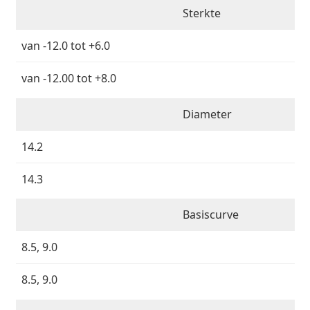
Saline lenzenvloeistof
02 446 01 11
Marc Jacobs
Sterkte
Bonusschema
Gucci
Alle lenzenvloeistoffen
Online
Alle merken
van -12.0 tot +6.0
Persol
van -12.00 tot +8.0
Prada
Alle merken
Diameter
14.2
14.3
Basiscurve
8.5, 9.0
8.5, 9.0