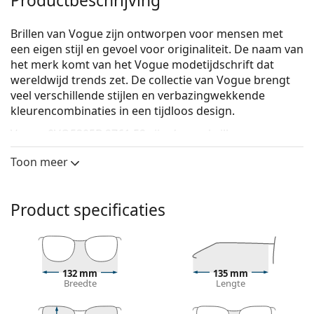
Productbeschrijving
Brillen van Vogue zijn ontworpen voor mensen met
een eigen stijl en gevoel voor originaliteit. De naam van
het merk komt van het Vogue modetijdschrift dat
wereldwijd trends zet. De collectie van Vogue brengt
veel verschillende stijlen en verbazingwekkende
kleurencombinaties in een tijdloos design.
Vogue 0VO5305B 2761 52
zijn dames brillen.
Brilmontuur
Toon meer
De paarse kleur van het montuur past perfect bij
een koele huidskleur en zwart, grijs, wit of
Product specificaties
lichtblond haar.
Rechthoekige brillen zijn een perfecte keuze voor
mensen met een ovaal of rond gezicht.
Het montuur van de bril is gemaakt van
hoogwaardig kunststof, dat een hoge
132 mm
135 mm
Breedte
Lengte
duurzaamheid, draagcomfort en een uitzonderlijke
look biedt.