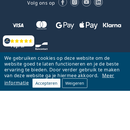
Facebook
Instagram
YouTube
LinkedIn
Volg ons op
Beoordelingen
We gebruiken cookies op deze website om de
website goed te laten functioneren en je de beste
ervaring te bieden. Door verder gebruik te maken
van deze website ga je hiermee akkoord.
Meer
informatie
Accepteren
Weigeren
Terug naar de homepagina
Ga omhoog
Français
Lentiamo.be is eigendom van en wordt beheerd door Lentiamo s.r.o.,
Tsjechië
Hier al 18 jaar voor jou.