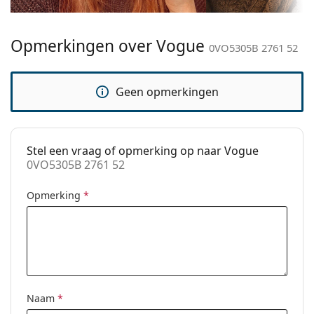
Breedte brug:
17 mm
voor gebruik.
Gewicht:
100 gr
Opmerkingen over Vogue
0VO5305B 2761 52
Verstelbare neus-
No
pads:
Geen opmerkingen
accessoires
Koker:
Ja
Reinigingsdoekje:
Ja
Stel een vraag of opmerking op naar Vogue
0VO5305B 2761 52
Overig
Geslacht:
Vrouwen
Opmerking
*
Categorie:
Brillen
Merk:
Vogue
Code:
0VO5305B 2761 52
Naam
*