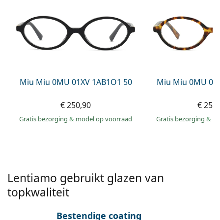
Offline
Alle merken
Persol
Prada
Alle merken
Miu Miu 0MU 01XV 1AB1O1 50
Miu Miu 0MU 01
€ 250,90
€ 250
Gratis bezorging
&
model op voorraad
Gratis bezorging
&
mo
Lentiamo gebruikt glazen van
topkwaliteit
Bestendige coating