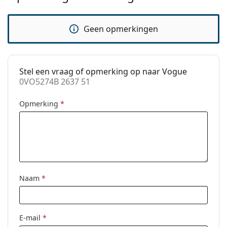
Verstelbare neus-
No
pads:
Geen opmerkingen
accessoires
Koker:
Ja
Reinigingsdoekje:
Ja
Stel een vraag of opmerking op naar Vogue
0VO5274B 2637 51
Overig
Geslacht:
Vrouwen
Opmerking
*
Categorie:
Brillen
Merk:
Vogue
Code:
0VO5274B 2637 51
Naam
*
E-mail
*