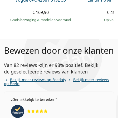
Vogue 0VO4298T 5192 53
Lentiamo Anna
€ 169,90
€ 45,
Gratis bezorging
&
model op voorraad
op voor
Bewezen door onze klanten
Van 82 reviews -zijn er 98% positief. Bekijk
de geselecteerde reviews van klanten
Bekijk meer reviews op Feedaty
Bekijk meer reviews
op Feefo
Gemakkelijk te bereiken
Beoordeling 5 van 5