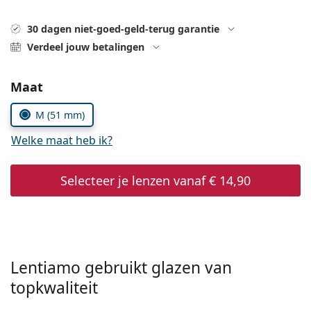
Offline
Alle merken
Persol
30 dagen niet-goed-geld-terug garantie
Verdeel jouw betalingen
Prada
Alle merken
Kies parameters:
Maat
M (51 mm)
Welke maat heb ik?
Selecteer je lenzen vanaf
€ 14,90
Lentiamo gebruikt glazen van
topkwaliteit