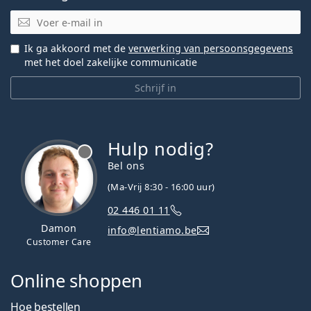
E-mail
Ik ga akkoord met de
verwerking van persoonsgegevens
met het doel zakelijke communicatie
Schrijf in
Hulp nodig?
Bel ons
(Ma-Vrij 8:30 - 16:00 uur)
02 446 01 11
Damon
info@lentiamo.be
Customer Care
Online shoppen
Hoe bestellen