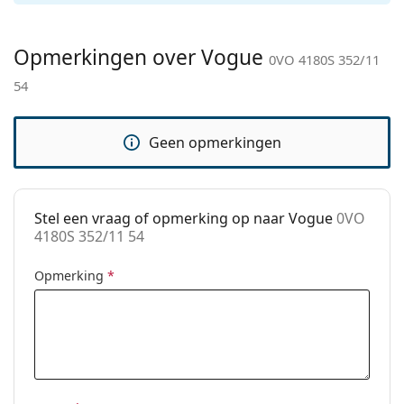
Geslacht:
Vrouwen
Categorie:
Zonnebrillen
Opmerkingen over Vogue
0VO 4180S 352/11
Merk:
Vogue
54
Functie:
Fashion
Code:
0VO 4180S 352/11 54
Geen opmerkingen
Stel een vraag of opmerking op naar Vogue
0VO
4180S 352/11 54
Opmerking
*