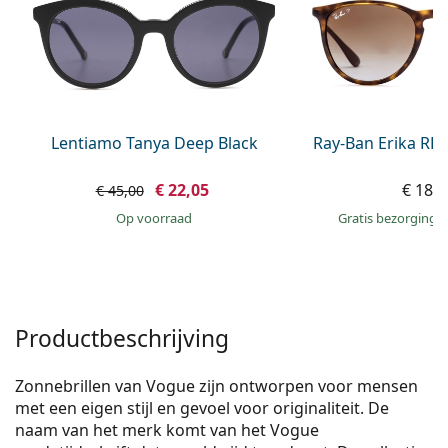
Saline lenzenvloeistof
02 446 01 11
Marc Jacobs
Bonusschema
Gucci
Alle lenzenvloeistoffen
Online
Alle merken
Persol
Prada
Lentiamo Tanya Deep Black
Ray-Ban Erika RB
Alle merken
€ 22,05
€ 186
€ 45,00
op voorraad
Gratis bezorging
Productbeschrijving
Zonnebrillen van Vogue zijn ontworpen voor mensen
met een eigen stijl en gevoel voor originaliteit. De
naam van het merk komt van het Vogue