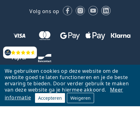
Facebook
Instagram
YouTube
LinkedIn
Volg ons op
Beoordelingen
We gebruiken cookies op deze website om de
website goed te laten functioneren en je de beste
ervaring te bieden. Door verder gebruik te maken
van deze website ga je hiermee akkoord.
Meer
informatie
Accepteren
Weigeren
Terug naar de homepagina
Ga omhoog
Français
Lentiamo.be is eigendom van en wordt beheerd door Lentiamo s.r.o.,
Tsjechië
Hier al 18 jaar voor jou.