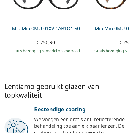
Offline
Alle merken
Persol
Prada
Miu Miu 0MU 01XV 1AB1O1 50
Miu Miu 0MU 01
Alle merken
€ 250,90
€ 250
Gratis bezorging
&
model op voorraad
Gratis bezorging
&
mo
Lentiamo gebruikt glazen van
topkwaliteit
Bestendige coating
We voegen een gratis anti-reflecterende
behandeling toe aan elk paar lenzen. De
coating voorkomt ongewenste