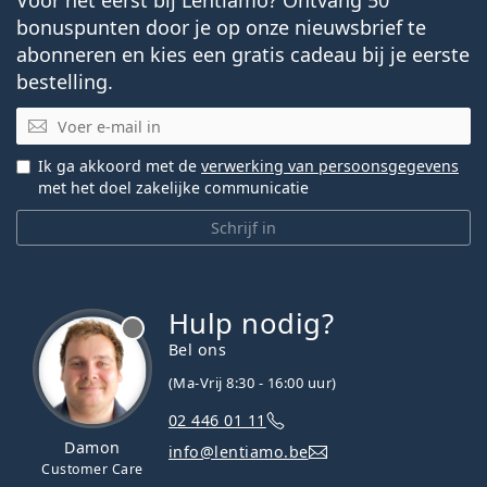
bonuspunten door je op onze nieuwsbrief te
abonneren en kies een gratis cadeau bij je eerste
bestelling.
E-mail
Ik ga akkoord met de
verwerking van persoonsgegevens
met het doel zakelijke communicatie
Schrijf in
Hulp nodig?
Bel ons
(Ma-Vrij 8:30 - 16:00 uur)
02 446 01 11
Damon
info@lentiamo.be
Customer Care