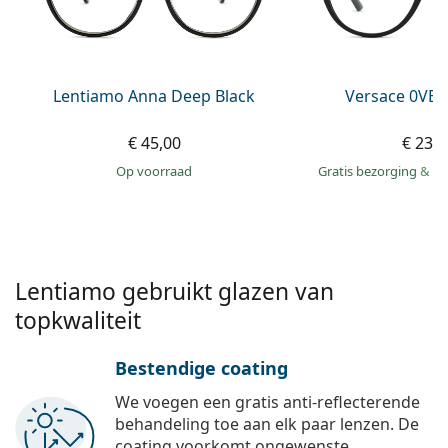
Offline
Alle merken
Persol
Prada
Lentiamo Anna Deep Black
Versace 0VE
Alle merken
€ 45,00
€ 239
op voorraad
Gratis bezorging
&
mo
Lentiamo gebruikt glazen van
topkwaliteit
Bestendige coating
We voegen een gratis anti-reflecterende
behandeling toe aan elk paar lenzen. De
coating voorkomt ongewenste