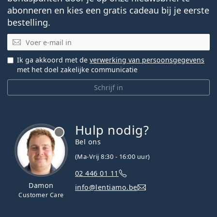
abonneren en kies een gratis cadeau bij je eerste
bestelling.
E-mail
Ik ga akkoord met de
verwerking van persoonsgegevens
met het doel zakelijke communicatie
Schrijf in
Hulp nodig?
Bel ons
(Ma-Vrij 8:30 - 16:00 uur)
02 446 01 11
Damon
info@lentiamo.be
Customer Care