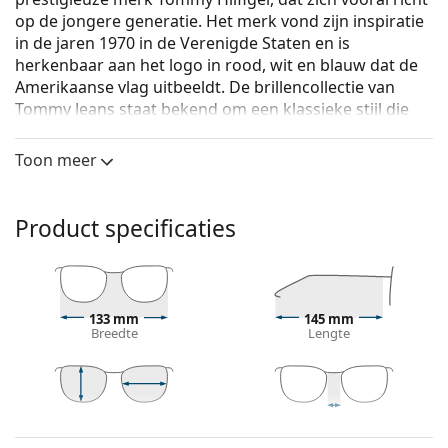
op de jongere generatie. Het merk vond zijn inspiratie
in de jaren 1970 in de Verenigde Staten en is
herkenbaar aan het logo in rood, wit en blauw dat de
Amerikaanse vlag uitbeeldt. De brillencollectie van
Tommy Jeans staat bekend om een klassieke stijl die
nieuwe trends, hoge kwaliteit en tijdloos design
combineert.
Toon meer
Tommy Jeans TJ 0051 PJP 20 50
zijn dames brillen.
Bekijk, hoe deze bril je staat met de Virtual Try-On
Product specificaties
functie van Lentiamo.
Brilmontuur
De blauwe kleur van het montuur past perfect bij
133 mm
145 mm
een koele huidskleur en lichtbruin, zwart of
Breedte
Lengte
lichtblond haar.
Ronde brillen zijn een perfecte keuze voor mensen
met een vierkant of ovaal gezicht.
Het montuur van de bril is gemaakt van eco-
43 mm
50 mm
20 mm
Glashoogte
Glasbreedte
Breedte brug
polyamide. Dit materiaal is een nieuwe klasse