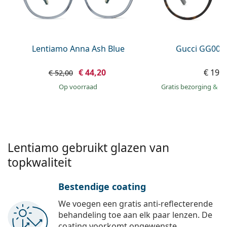
Offline
Alle merken
Persol
Prada
Lentiamo Anna Ash Blue
Gucci GG002
Alle merken
€ 44,20
€ 199
€ 52,00
op voorraad
Gratis bezorging
&
mo
Lentiamo gebruikt glazen van
topkwaliteit
Bestendige coating
We voegen een gratis anti-reflecterende
behandeling toe aan elk paar lenzen. De
coating voorkomt ongewenste