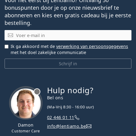
bonuspunten door je op onze nieuwsbrief te
abonneren en kies een gratis cadeau bij je eerste
bestelling.
E-mail
Ik ga akkoord met de
verwerking van persoonsgegevens
met het doel zakelijke communicatie
Schrijf in
Hulp nodig?
Bel ons
(Ma-Vrij 8:30 - 16:00 uur)
02 446 01 11
Damon
info@lentiamo.be
Customer Care