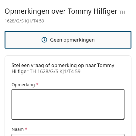
Merk:
Tommy Hilfiger
Opmerkingen over Tommy Hilfiger
Functie:
Fashion
TH
1628/G/S KJ1/T4 59
Code:
TH 1628/G/S KJ1/T4 59
Geen opmerkingen
Stel een vraag of opmerking op naar Tommy
Hilfiger
TH 1628/G/S KJ1/T4 59
Opmerking
*
Naam
*