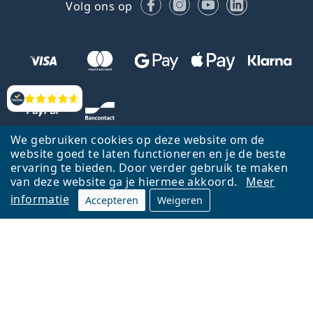
Facebook
Instagram
YouTube
LinkedIn
Volg ons op
Beoordelingen
We gebruiken cookies op deze website om de
website goed te laten functioneren en je de beste
ervaring te bieden. Door verder gebruik te maken
van deze website ga je hiermee akkoord.
Meer
informatie
Accepteren
Weigeren
Terug naar de homepagina
Ga omhoog
Français
Lentiamo.be is eigendom van en wordt beheerd door Lentiamo s.r.o.,
Tsjechië
Hier al 18 jaar voor jou.