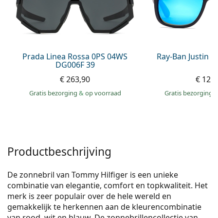
Offline
Alle merken
Persol
Prada
Prada Linea Rossa 0PS 04WS
Ray-Ban Justin 
Alle merken
DG006F 39
€ 263,90
€ 125
Gratis bezorging
&
op voorraad
Gratis bezorging
Productbeschrijving
De zonnebril van Tommy Hilfiger is een unieke
combinatie van elegantie, comfort en topkwaliteit. Het
merk is zeer populair over de hele wereld en
gemakkelijk te herkennen aan de kleurencombinatie
van rood, wit en blauw. De zonnebrillenco­llectie van