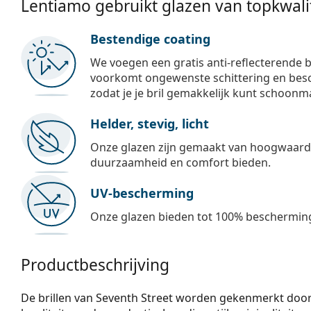
Lentiamo gebruikt glazen van topkwalit
Bestendige coating
We voegen een gratis anti-reflecterende b
voorkomt ongewenste schittering en besch
zodat je je bril gemakkelijk kunt schoonm
Helder, stevig, licht
Onze glazen zijn gemaakt van hoogwaardig
duurzaamheid en comfort bieden.
UV-bescherming
Onze glazen bieden tot 100% bescherming
Productbeschrijving
De brillen van Seventh Street worden gekenmerkt door