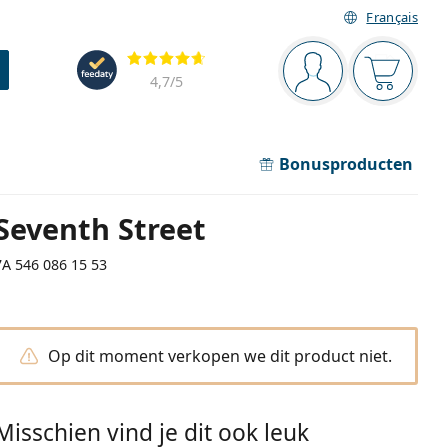
Français
Navigatie
Beoordelingen
Je bent ingelogd
Jouw win
4,7
/5
Bonusproducten
Seventh Street
7A 546 086 15 53
Op dit moment verkopen we dit product niet.
Misschien vind je dit ook leuk