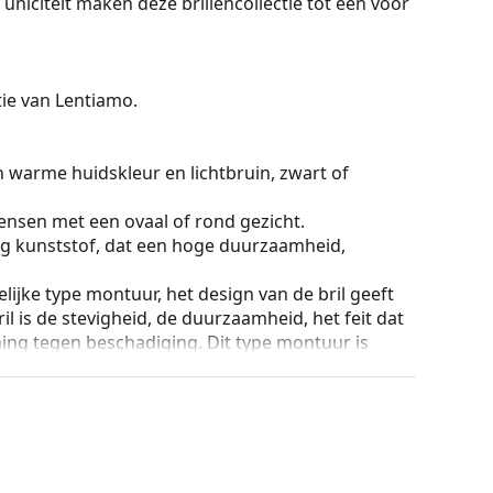
en uniciteit maken deze brillencollectie tot een voor
ctie van Lentiamo.
n warme huidskleur en lichtbruin, zwart of
ensen met een ovaal of rond gezicht.
g kunststof, dat een hoge duurzaamheid,
lijke type montuur, het design van de bril geeft
ril is de stevigheid, de duurzaamheid, het feit dat
ming tegen beschadiging. Dit type montuur is
hogere optische sterkte.
ur van de koker en het ontwerp kunnen variëren.
n of Bekijk onze
brillengids
als je hulp nodig hebt