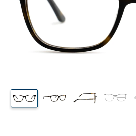
125 mm
Breedte
Glasbreed
37 mm
53 mm
Glashoogte
Glasbreedte