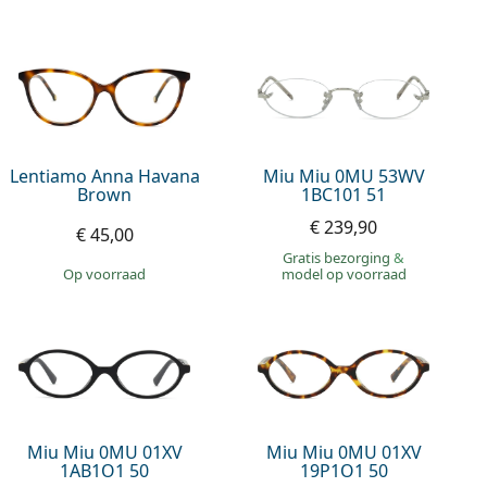
Lentiamo Anna Havana
Miu Miu 0MU 53WV
Brown
1BC101 51
€ 239,90
€ 45,00
Gratis bezorging
&
op voorraad
model op voorraad
Miu Miu 0MU 01XV
Miu Miu 0MU 01XV
1AB1O1 50
19P1O1 50