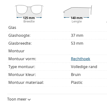
bij het kiezen.
Het is een medisch hulpmiddel. Lees de instructies voo
125 mm
140 mm
Breedte
Lengte
Glas
Glashoogte:
37 mm
Glasbreedte:
53 mm
montuur
Montuur vorm:
Rechthoek
Type montuur:
Volledige rand
Montuur kleur:
Bruin
Montuur materiaal:
Plastic
Maat:
S
Breedte:
125 mm
Toon meer
Lengte:
140 mm