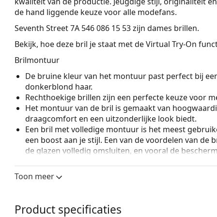
kwaliteit van de productie. Jeugdige stijl, originaliteit 
de hand liggende keuze voor alle modefans.
Seventh Street 7A 546 086 15 53
zijn dames brillen.
Bekijk, hoe deze bril je staat met de Virtual Try-On fun
Brilmontuur
De bruine kleur van het montuur past perfect bij ee
donkerblond haar.
Rechthoekige brillen zijn een perfecte keuze voor m
Het montuur van de bril is gemaakt van hoogwaardi
draagcomfort en een uitzonderlijke look biedt.
Een bril met volledige montuur is het meest gebruike
een boost aan je stijl. Een van de voordelen van de b
de glazen volledig omsluiten, en vooral de bescher
geschikt voor alle glazen, ook voor glazen met een 
Toon meer
Accessoires
Wij leveren de brillen in een originele hoes. De kle
Product specificaties
Bekijk het volledige assortiment
brillen
voor meer stijle