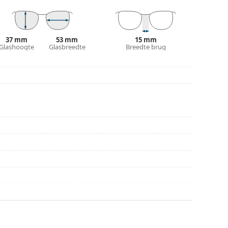
r gebruik.
37 mm
53 mm
15 mm
Glashoogte
Glasbreedte
Breedte brug