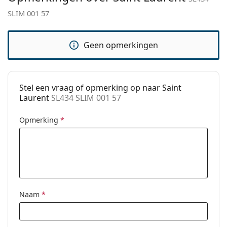
Verstelbare neus-
No
SLIM 001 57
Het is een medisch hulpmiddel. Lees de instructies
pads:
voor gebruik.
Verende
No
Geen opmerkingen
scharnier:
accessoires
Koker:
Ja
Stel een vraag of opmerking op naar Saint
Reinigingsdoekje:
Ja
Laurent
SL434 SLIM 001 57
Overig
Opmerking
*
Geslacht:
Unisex
Categorie:
Brillen
Merk:
Saint Laurent
Code:
SL434 SLIM 001 57
Naam
*