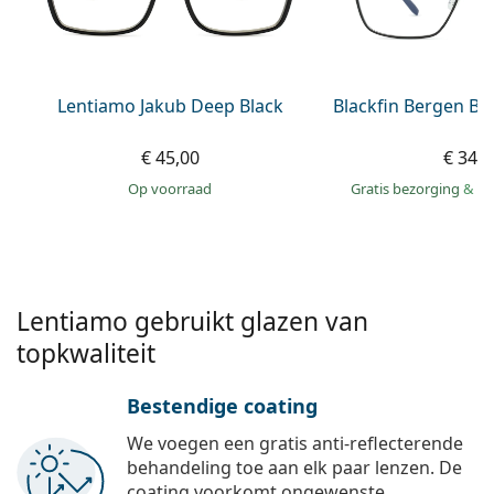
Offline
Alle merken
Persol
Prada
Lentiamo Jakub Deep Black
Blackfin Bergen BF
Alle merken
€ 45,00
€ 349
op voorraad
Gratis bezorging
&
mo
Lentiamo gebruikt glazen van
topkwaliteit
Bestendige coating
We voegen een gratis anti-reflecterende
behandeling toe aan elk paar lenzen. De
coating voorkomt ongewenste