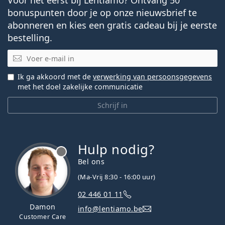
bonuspunten door je op onze nieuwsbrief te
abonneren en kies een gratis cadeau bij je eerste
bestelling.
E-mail
Ik ga akkoord met de
verwerking van persoonsgegevens
met het doel zakelijke communicatie
Schrijf in
Hulp nodig?
Bel ons
(Ma-Vrij 8:30 - 16:00 uur)
02 446 01 11
Damon
info@lentiamo.be
Customer Care