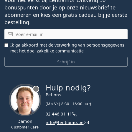
bonuspunten door je op onze nieuwsbrief te
abonneren en kies een gratis cadeau bij je eerste
bestelling.
E-mail
Ik ga akkoord met de
verwerking van persoonsgegevens
met het doel zakelijke communicatie
Schrijf in
Hulp nodig?
Bel ons
(Ma-Vrij 8:30 - 16:00 uur)
02 446 01 11
Damon
info@lentiamo.be
Customer Care