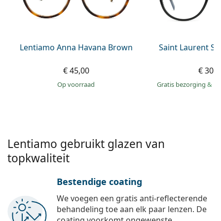
Offline
Alle merken
Persol
Prada
Lentiamo Anna Havana Brown
Saint Laurent S
Alle merken
€ 45,00
€ 305
op voorraad
Gratis bezorging
&
mo
Lentiamo gebruikt glazen van
topkwaliteit
Bestendige coating
We voegen een gratis anti-reflecterende
behandeling toe aan elk paar lenzen. De
coating voorkomt ongewenste