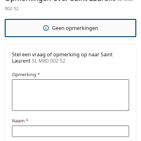
Verstelbare neus-
No
002 52
Het is een medisch hulpmiddel. Lees de instructies
pads:
voor gebruik.
Verende
No
Geen opmerkingen
scharnier:
accessoires
Koker:
Ja
Stel een vraag of opmerking op naar Saint
Reinigingsdoekje:
Ja
Laurent
SL M80 002 52
Overig
Opmerking
*
Geslacht:
Vrouwen
Categorie:
Brillen
Merk:
Saint Laurent
Code:
SL M80 002 52
Naam
*