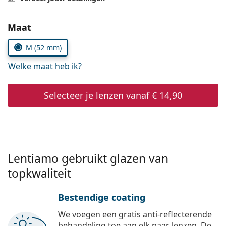
Offline
Alle merken
Persol
Kies parameters:
Maat
Prada
M (52 mm)
Alle merken
Welke maat heb ik?
Selecteer je lenzen vanaf
€ 14,90
Lentiamo gebruikt glazen van
topkwaliteit
Bestendige coating
We voegen een gratis anti-reflecterende
behandeling toe aan elk paar lenzen. De