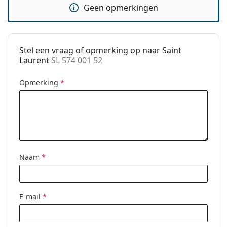
Geen opmerkingen
scharnier:
Clip-on:
No
accessoires
Stel een vraag of opmerking op naar Saint
Koker:
Ja
Laurent
SL 574 001 52
Reinigingsdoekje:
Ja
Opmerking
*
Overig
Geslacht:
Unisex
Categorie:
Brillen
Merk:
Saint Laurent
Naam
*
Code:
SL 574 001 52
E-mail
*