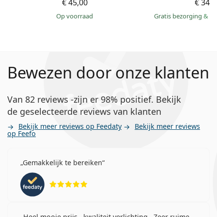
€ 45,00
€ 349
op voorraad
Gratis bezorging
&
mo
Bewezen door onze klanten
Van 82 reviews -zijn er 98% positief. Bekijk
de geselecteerde reviews van klanten
Bekijk meer reviews op Feedaty
Bekijk meer reviews
op Feefo
Gemakkelijk te bereiken
Beoordeling 5 van 5
Heel mooie prijs , kwaliteit verlichting . Zeer ruime