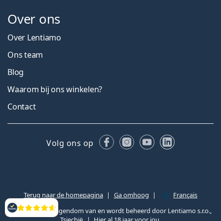
Over ons
Over Lentiamo
Ons team
Blog
Waarom bij ons winkelen?
Contact
Facebook
Instagram
YouTube
LinkedIn
Volg ons op
Terug naar de homepagina
Ga omhoog
Français
Lentiamo.be is eigendom van en wordt beheerd door Lentiamo s.r.o.,
Beoordelingen
Tsjechië
Hier al 18 jaar voor jou.