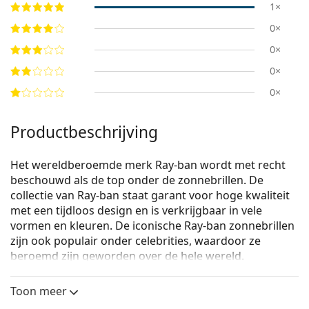
1×
0×
0×
0×
0×
Productbeschrijving
Het wereldberoemde merk Ray-ban wordt met recht
beschouwd als de top onder de zonnebrillen. De
collectie van Ray-ban staat garant voor hoge kwaliteit
met een tijdloos design en is verkrijgbaar in vele
vormen en kleuren. De iconische Ray-ban zonnebrillen
zijn ook populair onder celebrities, waardoor ze
beroemd zijn geworden over de hele wereld.
Ray-Ban Thalia RB2195 901/31
zijn unisex zonnebrillen.
Toon meer
Bekijk, hoe deze zonnebril je staat met de Virtual Try-