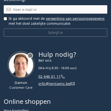
E-mail
Ik ga akkoord met de
verwerking van persoonsgegevens
met het doel zakelijke communicatie
Schrijf in
Hulp nodig?
Bel ons
(Ma-Vrij 8:30 - 16:00 uur)
02 446 01 11
Damon
info@lentiamo.be
Customer Care
Online shoppen
Hoe bestellen