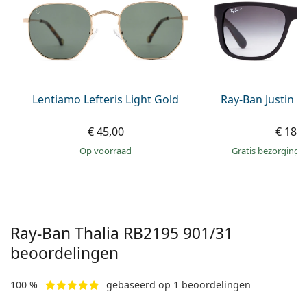
Offline
Alle merken
Persol
Prada
Alle merken
Lentiamo Lefteris Light Gold
Ray-Ban Justin 
€ 45,00
€ 186
op voorraad
Gratis bezorging
Ray-Ban Thalia RB2195 901/31
beoordelingen
100 %
gebaseerd op 1 beoordelingen