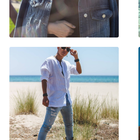
Gewicht:
50 gr
Verstelbare neus-pads:
No
accessoires
Koker:
Ja
Reinigingsdoekje:
Ja
Overig
Geslacht:
Unisex
Categorie:
Zonnebrillen
Merk:
Ray-Ban
Functie:
Fashion
Code:
RB2185 901/31 55
Voorschrift beschikbaar:
No