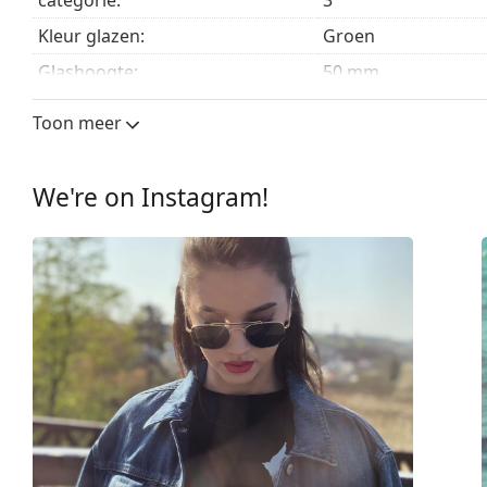
Kleur glazen:
Groen
Glashoogte:
50 mm
Glasbreedte:
55 mm
Toon meer
Lensmateriaal:
Mineraal glas
UV-filter 400:
Ja
We're on Instagram!
montuur
Montuur vorm:
Vierkant
Montuur kleur:
Zwart
Montuur materiaal:
Plastic
Maat:
M
Breedte:
140 mm
Lengte:
145 mm
Breedte brug:
18 mm