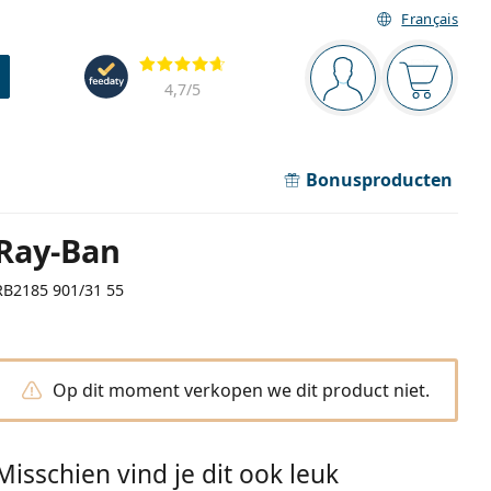
Français
Navigatie
Beoordelingen
Je bent ingelogd
Jouw win
4,7
/5
Bonusproducten
Ray-Ban
RB2185 901/31 55
Op dit moment verkopen we dit product niet.
Misschien vind je dit ook leuk