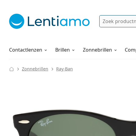
Zoek
Bestaande klant?
Navigatie menu
Lenzenvloeistoffen
Hoe bestellen
Contactlenzen
Brillen
Zonnebrillen
Comp
Zonnebrillen
Ray-Ban