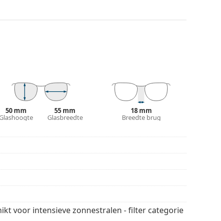
 licht zonder het contrast te beïnvloeden of de
eraalglas, met als onmiskenbaar voordeel de
las wordt gekenmerkt door zijn uitstekende
materialen die gebruikt worden voor
% bescherming biedt tegen zonlicht. De glazen
 categorie 3 (lichttransmissie 8 – 18% ). Ze zijn
het strand of in de stad.
50 mm
55 mm
18 mm
Glashoogte
Glasbreedte
Breedte brug
De kleur van de koker en het ontwerp kunnen
n en verzorgen van zonnebrillen. Sommige
plaats van een doekje.
 stijlen van populaire merken.
ikt voor intensieve zonnestralen - filter categorie