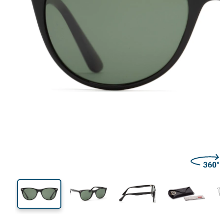
140 mm
Breedte
Glasbreed
50 mm
55 mm
Glashoogte
Glasbreedte