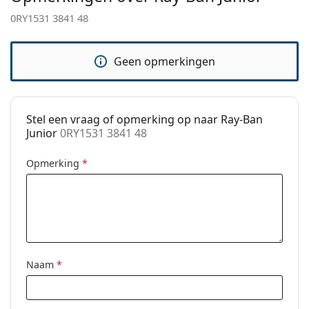
Verstelbare neus-
No
0RY1531 3841 48
pads:
Verende
Ja
Geen opmerkingen
scharnier:
accessoires
Koker:
Ja
Stel een vraag of opmerking op naar Ray-Ban
Reinigingsdoekje:
No
Junior
0RY1531 3841 48
Overig
Opmerking
*
Geslacht:
Kinderen
Categorie:
Brillen
Merk:
Ray-Ban
Code:
0RY1531 3841 48
Naam
*