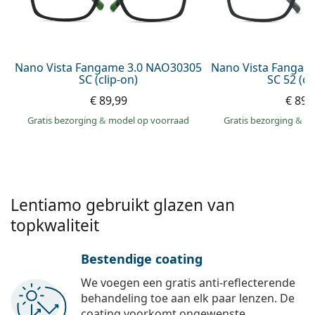
Offline
Alle merken
Persol
Prada
Nano Vista Fangame 3.0 NAO30305
Nano Vista Fangam
SC (clip-on)
SC 52 (cl
Alle merken
€ 89,99
€ 89,
Gratis bezorging
&
model op voorraad
Gratis bezorging
&
mo
Lentiamo gebruikt glazen van
topkwaliteit
Bestendige coating
We voegen een gratis anti-reflecterende
behandeling toe aan elk paar lenzen. De
coating voorkomt ongewenste