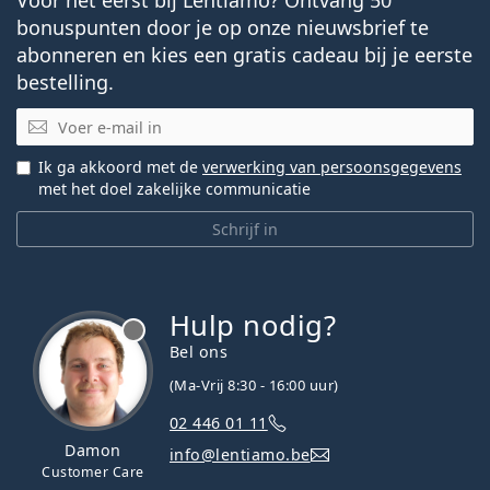
bonuspunten door je op onze nieuwsbrief te
abonneren en kies een gratis cadeau bij je eerste
bestelling.
E-mail
Ik ga akkoord met de
verwerking van persoonsgegevens
met het doel zakelijke communicatie
Schrijf in
Hulp nodig?
Bel ons
(Ma-Vrij 8:30 - 16:00 uur)
02 446 01 11
Damon
info@lentiamo.be
Customer Care