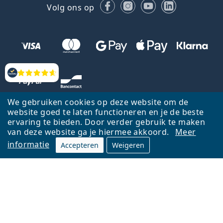
Facebook
Instagram
YouTube
LinkedIn
Volg ons op
Beoordelingen
We gebruiken cookies op deze website om de
website goed te laten functioneren en je de beste
ervaring te bieden. Door verder gebruik te maken
van deze website ga je hiermee akkoord.
Meer
informatie
Accepteren
Weigeren
Terug naar de homepagina
Ga omhoog
Français
Lentiamo.be is eigendom van en wordt beheerd door Lentiamo s.r.o.,
Tsjechië
Hier al 18 jaar voor jou.