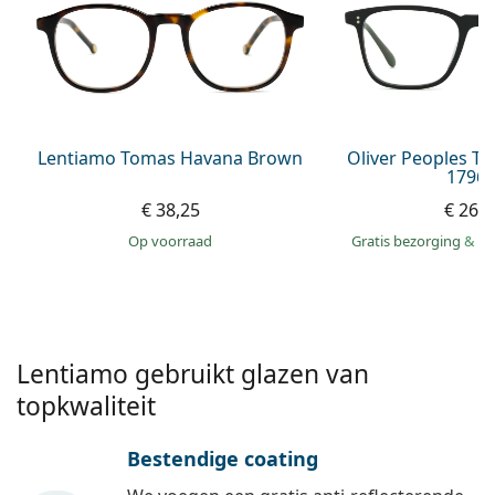
Saline lenzenvloeistof
02 446 01 11
Marc Jacobs
Bonusschema
Gucci
Alle lenzenvloeistoffen
Online
Alle merken
Persol
Prada
Lentiamo Tomas Havana Brown
Oliver Peoples T
1796 
Alle merken
€ 38,25
€ 269
op voorraad
Gratis bezorging
&
mo
Lentiamo gebruikt glazen van
topkwaliteit
Bestendige coating