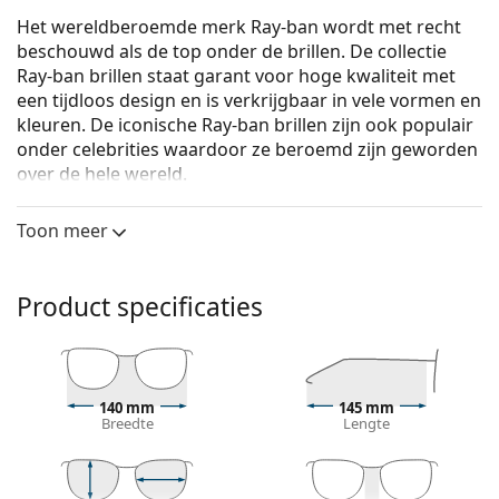
Het wereldberoemde merk Ray-ban wordt met recht
beschouwd als de top onder de brillen. De collectie
Ray-ban brillen staat garant voor hoge kwaliteit met
een tijdloos design en is verkrijgbaar in vele vormen en
kleuren. De iconische Ray-ban brillen zijn ook populair
onder celebrities waardoor ze beroemd zijn geworden
over de hele wereld.
Ray-Ban Clubmaster Metal 0RX3716VM 2973 50
zijn
Toon meer
unixsex brillen.
Bekijk, hoe deze bril je staat met de Virtual Try-On
functie van Lentiamo.
Product specificaties
Brilmontuur
De bruine kleur van het montuur past perfect bij
een warme huidskleur en lichtbruin, zwart of
140 mm
145 mm
donkerblond haar.
Breedte
Lengte
Vierkante brillen zijn een perfecte vorm voor
mensen met een rond, ovaal of driehoekig gezicht.
Het montuur van de bril is gemaakt van metaal, dat