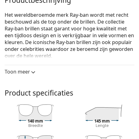
Productbeschrijving
Het wereldberoemde merk Ray-ban wordt met recht
beschouwd als de top onder de brillen. De collectie
Ray-ban brillen staat garant voor hoge kwaliteit met
een tijdloos design en is verkrijgbaar in vele vormen en
kleuren. De iconische Ray-ban brillen zijn ook populair
onder celebrities waardoor ze beroemd zijn geworden
over de hele wereld.
Ray-Ban Clubmaster Metal 0RX3716VM 2904 50
zijn
Toon meer
unixsex brillen.
Bekijk, hoe deze bril je staat met de Virtual Try-On
functie van Lentiamo.
Product specificaties
Brilmontuur
De zwarte kleur van het montuur past perfect bij
een koele huidskleur en lichtblond, lichtbruin of
140 mm
145 mm
zwart haar.
Breedte
Lengte
Vierkante brillen zijn een perfecte vorm voor
mensen met een rond, ovaal of driehoekig gezicht.