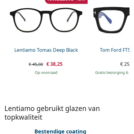
Offline
Alle merken
Persol
Prada
Alle merken
Lentiamo Tomas Deep Black
Tom Ford FT56
€ 38,25
€ 253
€ 45,00
op voorraad
Gratis bezorging
&
mo
Lentiamo gebruikt glazen van
topkwaliteit
Bestendige coating