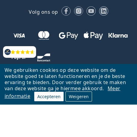
Facebook
Instagram
YouTube
LinkedIn
Volg ons op
Beoordelingen
We gebruiken cookies op deze website om de
website goed te laten functioneren en je de beste
ervaring te bieden. Door verder gebruik te maken
van deze website ga je hiermee akkoord.
Meer
informatie
Accepteren
Weigeren
Terug naar de homepagina
Ga omhoog
Français
Lentiamo.be is eigendom van en wordt beheerd door Lentiamo s.r.o.,
Tsjechië
Hier al 18 jaar voor jou.