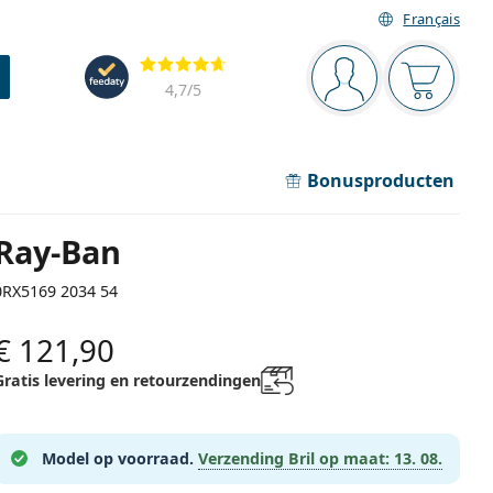
Français
Navigatie
Beoordelingen
Je bent ingelogd
Jouw win
4,7
/5
Bonusproducten
Ray-Ban
0RX5169 2034 54
€ 121,90
Gratis levering en retourzendingen
Model op voorraad.
Verzending Bril op maat:
13. 08.