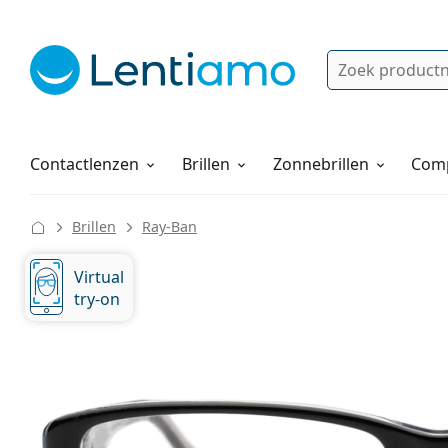
Zoek
Bestaande klant?
Navigatie menu
Lenzenvloeistoffen
Hoe bestellen
Contactlenzen
Brillen
Zonnebrillen
Comp
Brillen
Ray-Ban
Virtual
try-on