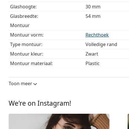
bij het kiezen.
Glashoogte:
30 mm
Het is een medisch hulpmiddel. Lees de instructies voo
Glasbreedte:
54 mm
montuur
Montuur vorm:
Rechthoek
Type montuur:
Volledige rand
Montuur kleur:
Zwart
Montuur materiaal:
Plastic
Maat:
S
Breedte:
129 mm
Toon meer
Lengte:
140 mm
Breedte brug:
16 mm
We're on Instagram!
Gewicht:
145 gr
Verstelbare neus-pads:
No