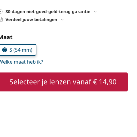
30 dagen niet-goed-geld-terug garantie
Verdeel jouw betalingen
Kies parameters:
Maat
S (54 mm)
Welke maat heb ik?
Selecteer je lenzen vanaf
€ 14,90