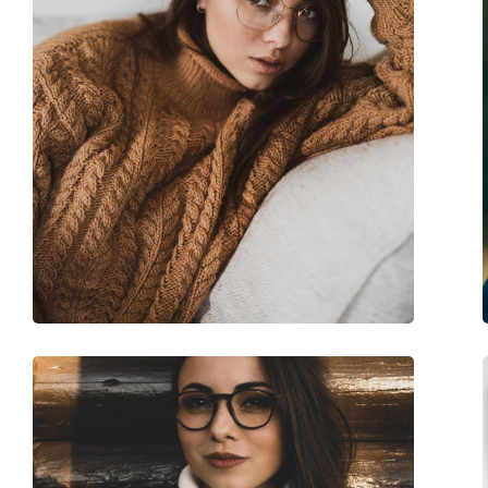
Verende scharnier:
Ja
accessoires
Koker:
Ja
Reinigingsdoekje:
Ja
Overig
Geslacht:
Unisex
Categorie:
Brillen
Merk:
Ray-Ban
Code:
0RX5169 2034 54