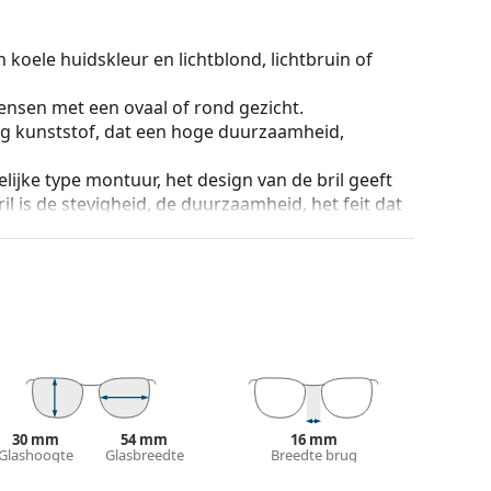
 koele huidskleur en lichtblond, lichtbruin of
ensen met een ovaal of rond gezicht.
g kunststof, dat een hoge duurzaamheid,
lijke type montuur, het design van de bril geeft
ril is de stevigheid, de duurzaamheid, het feit dat
ming tegen beschadiging. Dit type montuur is
hogere optische sterkte.
ingsvrijheid tot meer dan 90°, wat resulteert in
ger tegen schade en behouden langer de juiste
ur van de koker en het ontwerp kunnen variëren.
n en verzorgen van zonnebrillen. Sommige
30 mm
54 mm
16 mm
plaats van een doekje.
Glashoogte
Glasbreedte
Breedte brug
n of Bekijk onze
brillengids
als je hulp nodig hebt