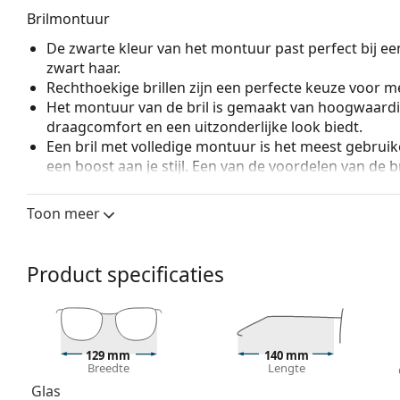
Brilmontuur
De zwarte kleur van het montuur past perfect bij een
zwart haar.
Rechthoekige brillen zijn een perfecte keuze voor m
Het montuur van de bril is gemaakt van hoogwaardi
draagcomfort en een uitzonderlijke look biedt.
Een bril met volledige montuur is het meest gebruike
een boost aan je stijl. Een van de voordelen van de b
de glazen volledig omsluiten, en vooral de bescher
geschikt voor alle glazen, ook voor glazen met een 
Toon meer
Veerscharnieren geven de pootjes een grotere beweg
een hoger draagcomfort. De monturen zijn bestendi
pasvorm.
Product specificaties
Accessoires
Wij leveren de brillen in een originele hoes. De kle
Het meegeleverde doekje is ideaal voor het reinige
129 mm
140 mm
modellen worden geleverd met een stoffen zakje in 
Breedte
Lengte
Glas
Bekijk het volledige assortiment
brillen
voor meer stijle