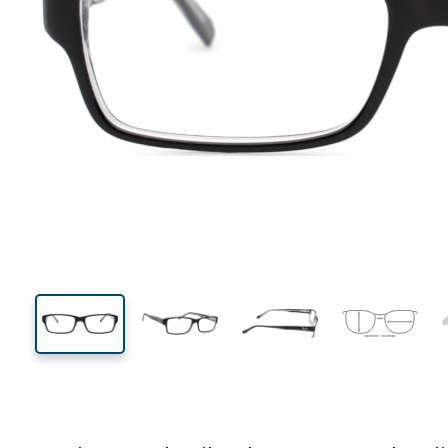
129 mm
Breedte
Glasbreed
30 mm
54 mm
Glashoogte
Glasbreedte