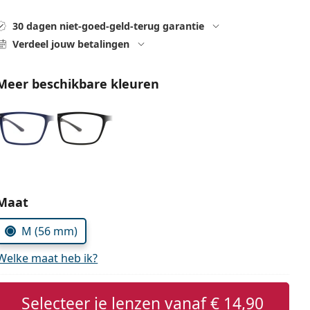
30 dagen niet-goed-geld-terug garantie
Verdeel jouw betalingen
Meer beschikbare kleuren
Kies parameters:
Maat
M (56 mm)
Welke maat heb ik?
Selecteer je lenzen vanaf
€ 14,90