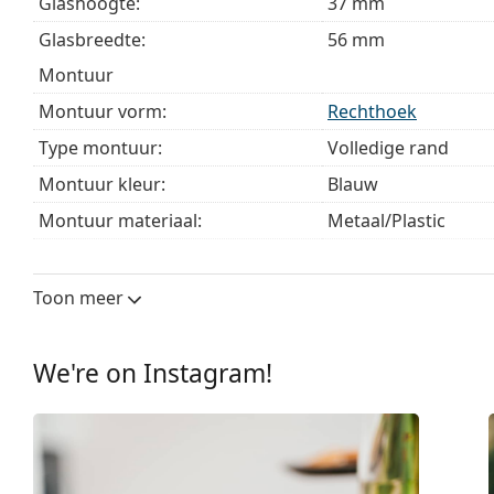
Glashoogte:
37 mm
Glasbreedte:
56 mm
montuur
Montuur vorm:
Rechthoek
Type montuur:
Volledige rand
Montuur kleur:
Blauw
Montuur materiaal:
Metaal/Plastic
Maat:
M
Breedte:
140 mm
Toon meer
Lengte:
140 mm
Breedte brug:
17 mm
We're on Instagram!
Gewicht:
100 gr
Verstelbare neus-pads:
No
Verende scharnier:
No