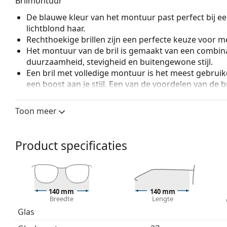
Brilmontuur
De blauwe kleur van het montuur past perfect bij een
lichtblond haar.
Rechthoekige brillen zijn een perfecte keuze voor m
Het montuur van de bril is gemaakt van een combina
duurzaamheid, stevigheid en buitengewone stijl.
Een bril met volledige montuur is het meest gebruike
een boost aan je stijl. Een van de voordelen van de b
de glazen volledig omsluiten, en vooral de bescher
geschikt voor alle glazen, ook voor glazen met een 
Toon meer
Accessoires
Wij leveren de brillen in een originele hoes. De kle
Product specificaties
Het meegeleverde doekje is ideaal voor het reinige
modellen worden geleverd met een stoffen zakje in 
Bekijk het volledige assortiment
brillen
voor meer stijle
bij het kiezen.
140 mm
140 mm
Breedte
Lengte
Het is een medisch hulpmiddel. Lees de instructies voo
Glas