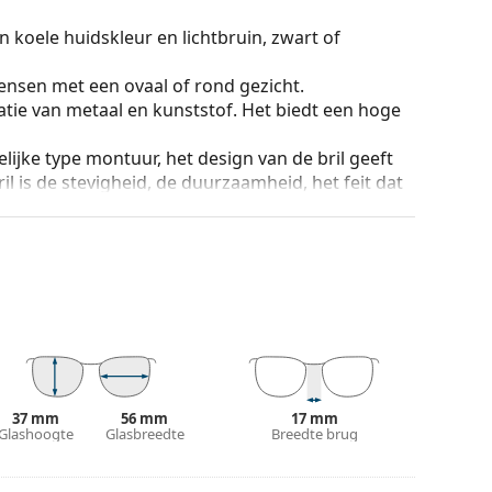
 koele huidskleur en lichtbruin, zwart of
ensen met een ovaal of rond gezicht.
tie van metaal en kunststof. Het biedt een hoge
lijke type montuur, het design van de bril geeft
ril is de stevigheid, de duurzaamheid, het feit dat
ming tegen beschadiging. Dit type montuur is
hogere optische sterkte.
ur van de koker en het ontwerp kunnen variëren.
n en verzorgen van zonnebrillen. Sommige
plaats van een doekje.
n of Bekijk onze
brillengids
als je hulp nodig hebt
37 mm
56 mm
17 mm
Glashoogte
Glasbreedte
Breedte brug
r gebruik.