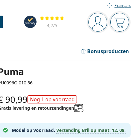
Français
Navigatie
Beoordelingen
Je bent ingelogd
Jouw win
4,7
/5
Bonusproducten
Puma
PU0096O 010 56
€ 90,99
Nog 1 op voorraad
Gratis levering en retourzendingen
Model op voorraad.
Verzending Bril op maat:
12. 08.