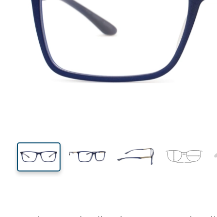
140 mm
Breedte
Glasbreed
37 mm
56 mm
Glashoogte
Glasbreedte