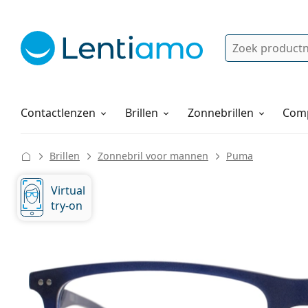
Zoek
Bestaande klant?
Navigatie menu
Lenzenvloeistoffen
Hoe bestellen
Contactlenzen
Brillen
Zonnebrillen
Comp
Brillen
Zonnebril voor mannen
Puma
Virtual
try-on