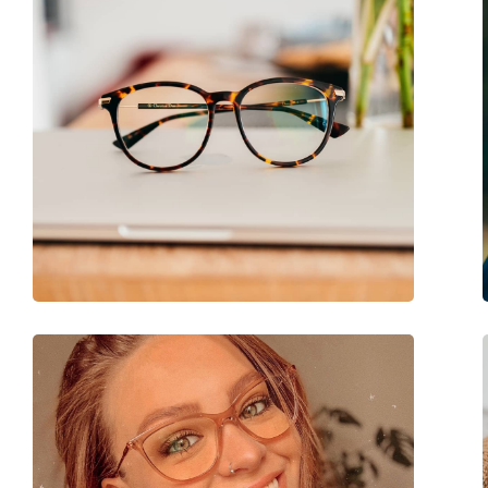
accessoires
Koker:
Ja
Reinigingsdoekje:
Ja
Overig
Geslacht:
Zonnebril voor ma
Categorie:
Brillen
Merk:
Puma
Code:
PU0096O 010 56