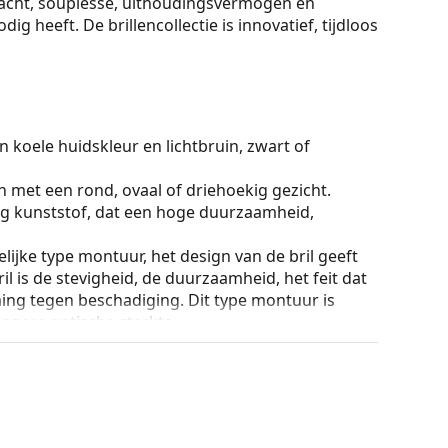
racht, souplesse, uithoudingsvermogen en
g heeft. De brillencollectie is innovatief, tijdloos
 koele huidskleur en lichtbruin, zwart of
n met een rond, ovaal of driehoekig gezicht.
g kunststof, dat een hoge duurzaamheid,
lijke type montuur, het design van de bril geeft
ril is de stevigheid, de duurzaamheid, het feit dat
ming tegen beschadiging. Dit type montuur is
hogere optische sterkte.
ur van de koker en het ontwerp kunnen variëren.
n en verzorgen van zonnebrillen. Sommige
plaats van een doekje.