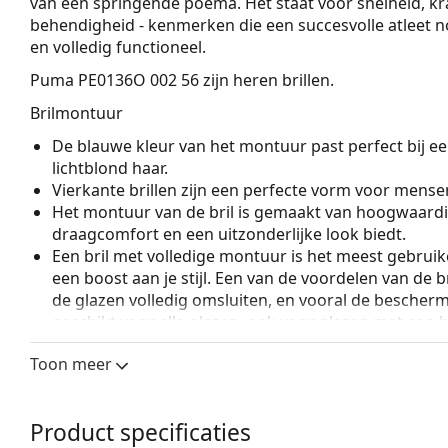
van een springende poema. Het staat voor snelheid, k
behendigheid - kenmerken die een succesvolle atleet nodi
en volledig functioneel.
Puma PE0136O 002 56
zijn heren brillen.
Brilmontuur
De blauwe kleur van het montuur past perfect bij een
lichtblond haar.
Vierkante brillen zijn een perfecte vorm voor mense
Het montuur van de bril is gemaakt van hoogwaardi
draagcomfort en een uitzonderlijke look biedt.
Een bril met volledige montuur is het meest gebruike
een boost aan je stijl. Een van de voordelen van de b
de glazen volledig omsluiten, en vooral de bescher
geschikt voor alle glazen, ook voor glazen met een 
Accessoires
Toon meer
Wij leveren de brillen in een originele hoes. De kle
Het meegeleverde doekje is ideaal voor het reinige
Product specificaties
modellen worden geleverd met een stoffen zakje in 