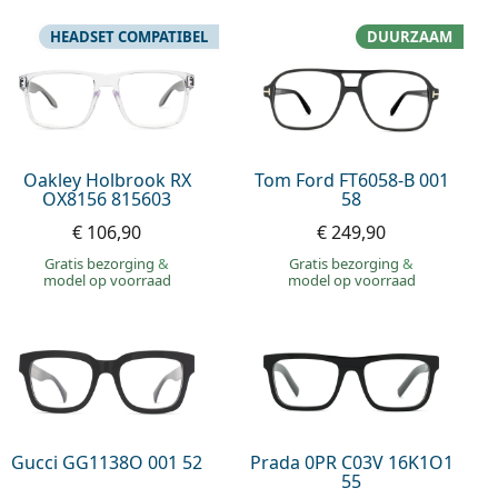
HEADSET COMPATIBEL
DUURZAAM
Oakley Holbrook RX
Tom Ford FT6058-B 001
OX8156 815603
58
€ 106,90
€ 249,90
Gratis bezorging
&
Gratis bezorging
&
model op voorraad
model op voorraad
Gucci GG1138O 001 52
Prada 0PR C03V 16K1O1
55