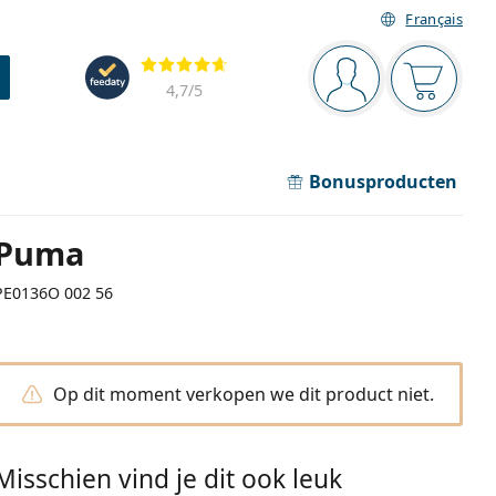
Français
Navigatie
Beoordelingen
Je bent ingelogd
Jouw win
4,7
/5
Bonusproducten
Puma
PE0136O 002 56
Op dit moment verkopen we dit product niet.
Misschien vind je dit ook leuk