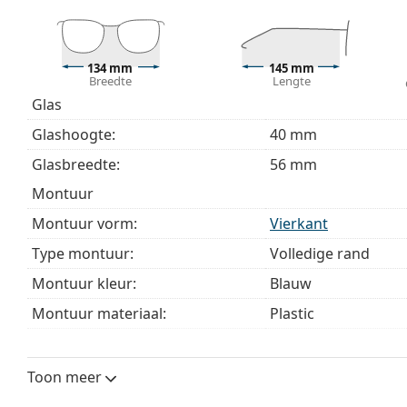
Bekijk het volledige assortiment
brillen
voor meer stijle
bij het kiezen.
Het is een medisch hulpmiddel. Lees de instructies voo
134 mm
145 mm
Breedte
Lengte
Glas
Glashoogte:
40 mm
Glasbreedte:
56 mm
montuur
Montuur vorm:
Vierkant
Type montuur:
Volledige rand
Montuur kleur:
Blauw
Montuur materiaal:
Plastic
Maat:
M
Breedte:
134 mm
Toon meer
Lengte:
145 mm