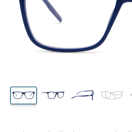
134 mm
Breedte
Glasbreed
40 mm
56 mm
Glashoogte
Glasbreedte