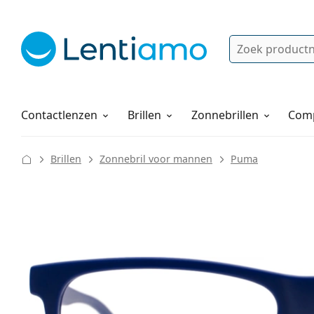
Zoek
Bestaande klant?
Navigatie menu
Lenzenvloeistoffen
Hoe bestellen
Contactlenzen
Brillen
Zonnebrillen
Comp
Brillen
Zonnebril voor mannen
Puma