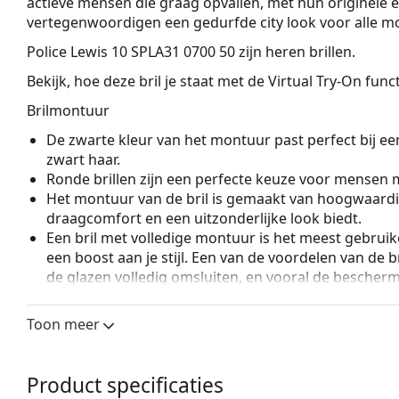
actieve mensen die graag opvallen, met hun originele en 
vertegenwoordigen een gedurfde city look voor alle m
Police Lewis 10 SPLA31 0700 50
zijn heren brillen.
Bekijk, hoe deze bril je staat met de Virtual Try-On fun
Brilmontuur
De zwarte kleur van het montuur past perfect bij een
zwart haar.
Ronde brillen zijn een perfecte keuze voor mensen m
Het montuur van de bril is gemaakt van hoogwaardi
draagcomfort en een uitzonderlijke look biedt.
Een bril met volledige montuur is het meest gebruike
een boost aan je stijl. Een van de voordelen van de b
de glazen volledig omsluiten, en vooral de bescher
geschikt voor alle glazen, ook voor glazen met een 
Toon meer
Accessoires
Wij leveren de brillen in een originele hoes. De kle
Het meegeleverde doekje is ideaal voor het reinige
Product specificaties
modellen worden geleverd met een stoffen zakje in 