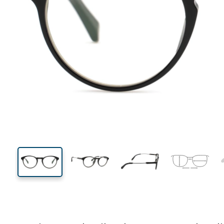
129 mm
Breedte
Glasbreed
43 mm
50 mm
Glashoogte
Glasbreedte