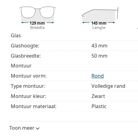
Bekijk het volledige assortiment
brillen
voor meer stijle
bij het kiezen.
129 mm
145 mm
Het is een medisch hulpmiddel. Lees de instructies voo
Breedte
Lengte
Glas
Glashoogte:
43 mm
Glasbreedte:
50 mm
montuur
Montuur vorm:
Rond
Type montuur:
Volledige rand
Montuur kleur:
Zwart
Montuur materiaal:
Plastic
Maat:
S
Breedte:
129 mm
Toon meer
Lengte:
145 mm