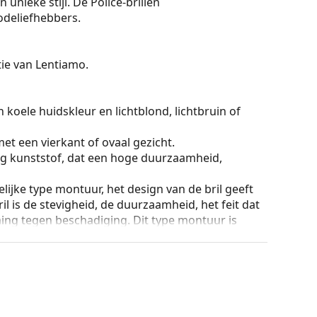
unieke stijl. De Police-brillen
odeliefhebbers.
ctie van Lentiamo.
 koele huidskleur en lichtblond, lichtbruin of
et een vierkant of ovaal gezicht.
g kunststof, dat een hoge duurzaamheid,
lijke type montuur, het design van de bril geeft
ril is de stevigheid, de duurzaamheid, het feit dat
ming tegen beschadiging. Dit type montuur is
hogere optische sterkte.
ur van de koker en het ontwerp kunnen variëren.
n en verzorgen van zonnebrillen. Sommige
plaats van een doekje.