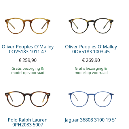
Oliver Peoples O´Malley
Oliver Peoples O´Malley
0OV5183 1011 47
0OV5183 1003 45
€ 259,90
€ 269,90
Gratis bezorging
&
Gratis bezorging
&
model op voorraad
model op voorraad
Polo Ralph Lauren
Jaguar 36808 3100 19 51
0PH2083 5007