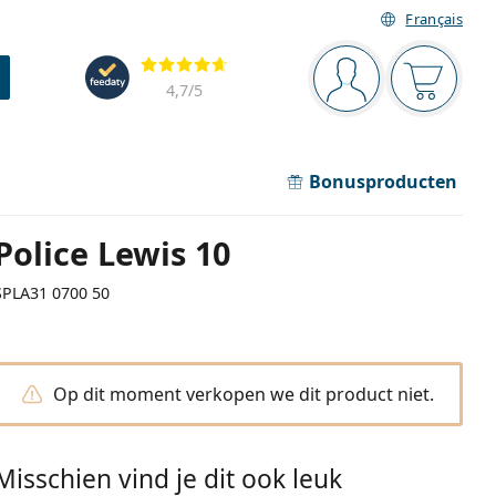
Français
Navigatie
Beoordelingen
Je bent ingelogd
Jouw win
4,7
/5
Bonusproducten
Police Lewis 10
SPLA31 0700 50
Op dit moment verkopen we dit product niet.
Misschien vind je dit ook leuk