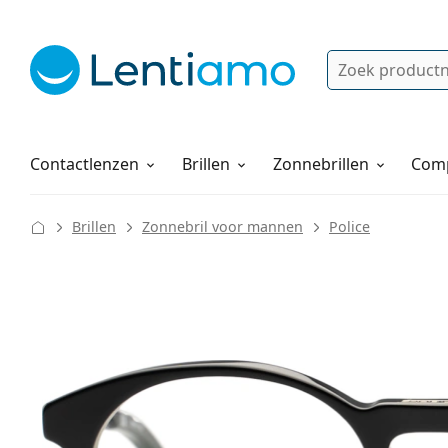
Zoek
Bestaande klant?
Navigatie menu
Lenzenvloeistoffen
Hoe bestellen
Contactlenzen
Brillen
Zonnebrillen
Comp
Brillen
Zonnebril voor mannen
Police