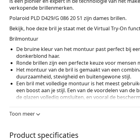
is een pionier en expert in de technologie van het mak
verkopende brillenmerken.
Polaroid PLD D429/G 086 20 51
zijn dames brillen.
Bekijk, hoe deze bril je staat met de Virtual Try-On fun
Brilmontuur
De bruine kleur van het montuur past perfect bij ee
donkerblond haar.
Ronde brillen zijn een perfecte keuze voor mensen m
Het montuur van de bril is gemaakt van een combina
duurzaamheid, stevigheid en buitengewone stijl.
Een bril met volledige montuur is het meest gebruike
een boost aan je stijl. Een van de voordelen van de b
de glazen volledig omsluiten, en vooral de bescher
geschikt voor alle glazen, ook voor glazen met een 
Verstelbare neuspads maken een kleine aanpassing v
Toon meer
mogelijk. De neuspads passen zich aan de vorm van
draagcomfort. Het aanpassen van de neuspads moet
om schade of breuk door ondeskundige behandelin
Product specificaties