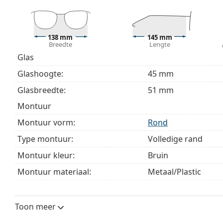
Accessoires
Het meegeleverde doekje is ideaal voor het reinige
modellen worden geleverd met een stoffen zakje in 
138 mm
145 mm
Breedte
Lengte
Bekijk het volledige assortiment
brillen
voor meer stijle
Glas
bij het kiezen.
Glashoogte:
45 mm
Het is een medisch hulpmiddel. Lees de instructies voo
Glasbreedte:
51 mm
montuur
Montuur vorm:
Rond
Type montuur:
Volledige rand
Montuur kleur:
Bruin
Montuur materiaal:
Metaal/Plastic
Maat:
M
Breedte:
138 mm
Toon meer
Lengte:
145 mm