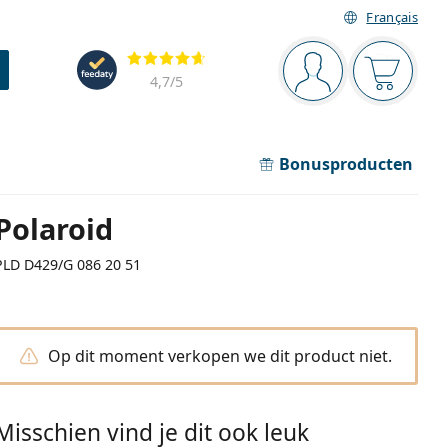
Français
Navigatie
Beoordelingen
Je bent ingelogd
Jouw win
4,7
/5
Bonusproducten
Polaroid
PLD D429/G 086 20 51
Op dit moment verkopen we dit product niet.
Misschien vind je dit ook leuk