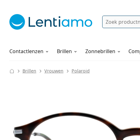
Zoek
Bestaande klant?
Navigatie menu
Lenzenvloeistoffen
Hoe bestellen
Contactlenzen
Brillen
Zonnebrillen
Comp
Brillen
Vrouwen
Polaroid