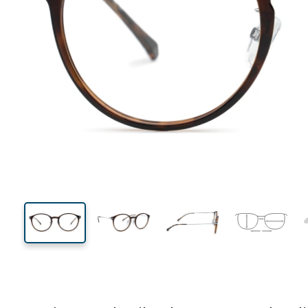
138 mm
Breedte
Glasbreed
45 mm
51 mm
Glashoogte
Glasbreedte