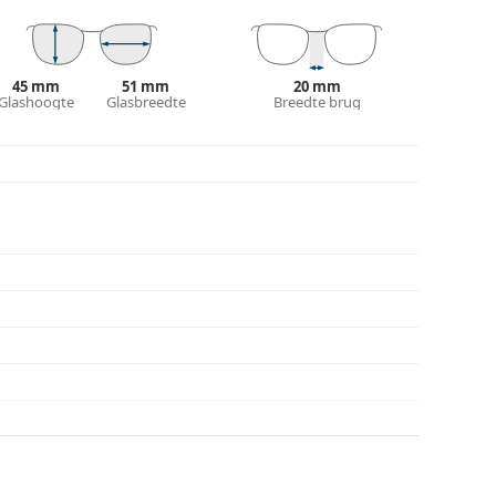
n en verzorgen van zonnebrillen. Sommige
plaats van een doekje.
45 mm
51 mm
20 mm
n of Bekijk onze
Glashoogte
Glasbreedte
brillengids
als je hulp nodig hebt
Breedte brug
r gebruik.