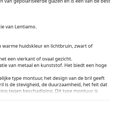
en van gepolariseerde glazen en is een van de best
ctie van Lentiamo.
n warme huidskleur en lichtbruin, zwart of
et een vierkant of ovaal gezicht.
tie van metaal en kunststof. Het biedt een hoge
lijke type montuur, het design van de bril geeft
ril is de stevigheid, de duurzaamheid, het feit dat
ming tegen beschadiging. Dit type montuur is
hogere optische sterkte.
an de positie en de pasvorm van de bril
 de neus aan en zorgen zo voor meer
 altijd worden gedaan door een ervaren opticien
g te voorkomen.