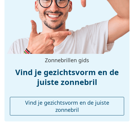
geschikt voor intensieve blootstelling aan de zon op
Maat:
M
het strand of in de stad.
Breedte:
131 mm
Accessoires
Lengte:
145 mm
Het meegeleverde doekje is ideaal voor het reinigen
Breedte brug:
19 mm
en verzorgen van zonnebrillen. Sommige modellen
worden geleverd met een stoffen zakje in plaats van
Gewicht:
100 gr
een doekje.
Verstelbare neus-
Ja
Bekijk het volledige assortiment
zonnebrillen
voor
Zonnebrillen gids
pads:
meer stijlen van populaire merken.
accessoires
Vind je gezichtsvorm en de
Koker:
No
juiste zonnebril
Reinigingsdoekje:
Ja
Overig
Vind je gezichtsvorm en de juiste
Geslacht:
Zonnebril voor mannen
zonnebril
Categorie:
Zonnebrillen
Merk:
Polaroid