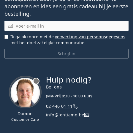
abonneren en kies een gratis cadeau bij je eerste
bestelling.
E-mail
Ik ga akkoord met de
verwerking van persoonsgegevens
met het doel zakelijke communicatie
Schrijf in
Hulp nodig?
Bel ons
(Ma-Vrij 8:30 - 16:00 uur)
02 446 01 11
Damon
info@lentiamo.be
Customer Care