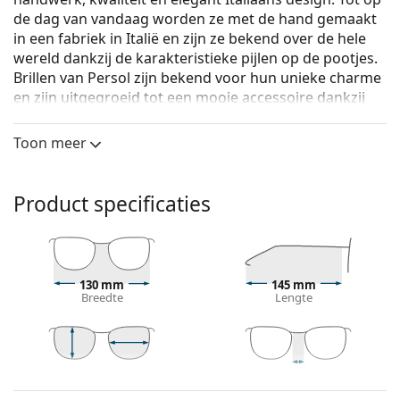
de dag van vandaag worden ze met de hand gemaakt
in een fabriek in Italië en zijn ze bekend over de hele
wereld dankzij de karakteristieke pijlen op de pootjes.
Brillen van Persol zijn bekend voor hun unieke charme
en zijn uitgegroeid tot een mooie accessoire dankzij
hun hoge kwaliteit, traditionele vormen en het merk.
Toon meer
Persol 0PO2478V 1078 50
zijn dames brillen.
Bekijk, hoe deze bril je staat met de Virtual Try-On
functie van Lentiamo.
Product specificaties
Brilmontuur
De zwarte kleur van het montuur past perfect bij
een koele huidskleur en lichtblond, lichtbruin of
130 mm
145 mm
zwart haar.
Breedte
Lengte
Ronde brillen zijn een perfecte keuze voor mensen
met een vierkant of ovaal gezicht.
Het montuur van de bril is gemaakt van metaal, dat
zijn vorm goed behoudt en een hoge stabiliteit en
44 mm
50 mm
20 mm
Glashoogte
Glasbreedte
Breedte brug
een unieke look biedt.