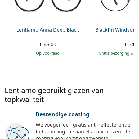
Offline
Alle merken
Persol
Prada
Lentiamo Anna Deep Black
Blackfin Windsor 
Alle merken
€ 45,00
€ 349
op voorraad
Gratis bezorging
&
mo
Lentiamo gebruikt glazen van
topkwaliteit
Bestendige coating
We voegen een gratis anti-reflecterende
behandeling toe aan elk paar lenzen. De
coating voorkomt ongewenste