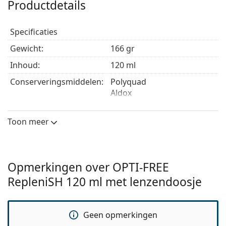
Productdetails
Specificaties
Gewicht:
166 gr
Inhoud:
120 ml
Conserveringsmiddelen:
Polyquad
Aldox
Producent:
Alcon
Toon meer
Gebruik
Type:
Multifunctioneel
Voor harde lenzen:
No
Opmerkingen over OPTI-FREE
Voor zachte lenzen:
Ja
RepleniSH 120 ml met lenzendoosje
Reisverpakking:
No
Houdbaarheid:
Ten minste 15 maanden
Geen opmerkingen