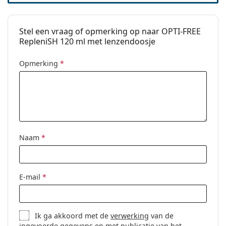
Houdbaar na openen:
6 maanden
accessoires
Stel een vraag of opmerking op naar OPTI-FREE
Aantal:
1
RepleniSH 120 ml met lenzendoosje
Overig
Opmerking
*
Categorie:
Lenzenvloeistof
Accessoires
Multifunctionele
lenzenvloeistof
Volume doosje:
2 x 4.2 ml
Naam
*
E-mail
*
Ik ga akkoord met de
verwerking
van de
ingevoerde gegevens en met publicatie van het