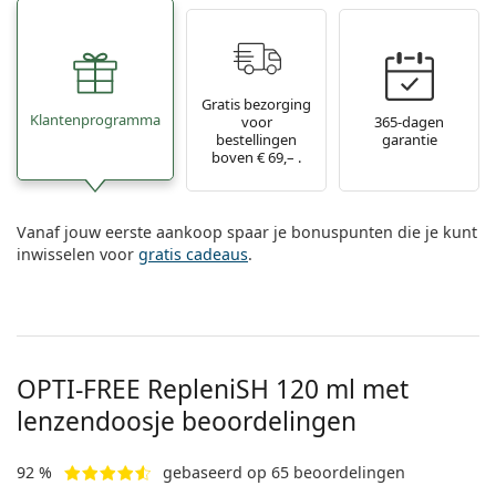
Saline lenzenvloeistof
02 446 01 11
Marc Jacobs
Bonusschema
Gucci
Alle lenzenvloeistoffen
Online
Alle merken
Persol
Gratis bezorging
Klantenprogramma
voor
365-dagen
Prada
bestellingen
garantie
boven € 69,– .
Alle merken
Vanaf jouw eerste aankoop spaar je bonuspunten die je kunt
inwisselen voor
gratis cadeaus
.
OPTI-FREE RepleniSH 120 ml met
lenzendoosje beoordelingen
92 %
gebaseerd op 65 beoordelingen