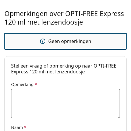
Type:
Multifunctioneel
Voor harde lenzen:
No
Opmerkingen over OPTI-FREE Express
Voor zachte lenzen:
Ja
120 ml met lenzendoosje
Reisverpakking:
No
Houdbaarheid:
Ten minste 16 maanden
Geen opmerkingen
Houdbaar na openen:
6 maanden
accessoires
Stel een vraag of opmerking op naar OPTI-FREE
Aantal:
1
Express 120 ml met lenzendoosje
Overig
Opmerking
*
Categorie:
Lenzenvloeistof
Accessoires
Multifunctionele
lenzenvloeistof
Volume doosje:
2 x 4.2 ml
Naam
*