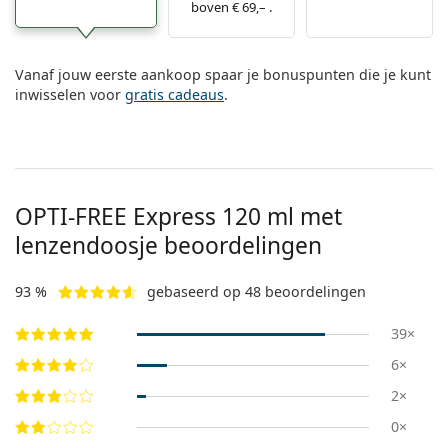
Offline
boven € 69,– .
Alle merken
Persol
Prada
Vanaf jouw eerste aankoop spaar je bonuspunten die je kunt
inwisselen voor
gratis cadeaus
.
Alle merken
OPTI-FREE Express 120 ml met
lenzendoosje beoordelingen
93 %
gebaseerd op 48 beoordelingen
39×
6×
2×
0×