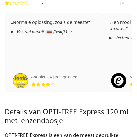
1×
Normale oplossing, zoals de meeste
Een mooi rei
product
Vertaal vanuit
(
bekijk
)
Vertaal va
Anoniem
,
4 jaren geleden
Ano
Beoordeling 4 van 5
Details van OPTI-FREE Express 120 ml
met lenzendoosje
OPTI-FREE Express is een van de meest gebruikte