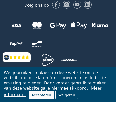
Facebook
Instagram
YouTube
LinkedIn
Volg ons op
Beoordelingen
We gebruiken cookies op deze website om de
website goed te laten functioneren en je de beste
Terug naar de homepagina
Ga omhoog
Français
ervaring te bieden. Door verder gebruik te maken
Lentiamo.be is eigendom van en wordt beheerd door Lentiamo s.r.o.,
van deze website ga je hiermee akkoord.
Meer
Tsjechië
Hier al 18 jaar voor jou.
informatie
Accepteren
Weigeren