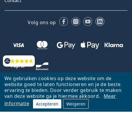
Contact
Facebook
Instagram
YouTube
LinkedIn
Volg ons op
Beoordelingen
We gebruiken cookies op deze website om de
website goed te laten functioneren en je de beste
ervaring te bieden. Door verder gebruik te maken
van deze website ga je hiermee akkoord.
Meer
informatie
Accepteren
Weigeren
Terug naar de homepagina
Ga omhoog
Français
Lentiamo.be is eigendom van en wordt beheerd door Lentiamo s.r.o.,
Tsjechië
Hier al 18 jaar voor jou.