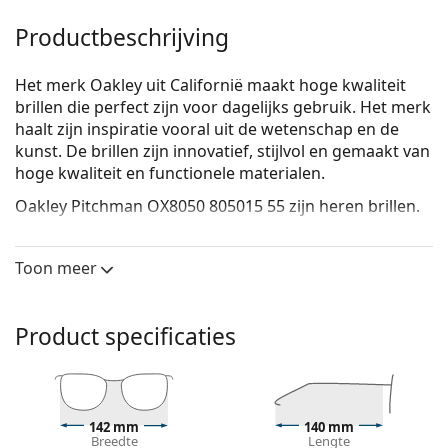
Productbeschrijving
Het merk Oakley uit Californië maakt hoge kwaliteit
brillen die perfect zijn voor dagelijks gebruik. Het merk
haalt zijn inspiratie vooral uit de wetenschap en de
kunst. De brillen zijn innovatief, stijlvol en gemaakt van
hoge kwaliteit en functionele materialen.
Oakley Pitchman OX8050 805015 55
zijn heren brillen.
Bekijk, hoe deze bril je staat met de Virtual Try-On
functie van Lentiamo.
Toon meer
Brilmontuur
De zwarte kleur van het montuur past perfect bij
Product specificaties
een koele huidskleur en lichtblond, lichtbruin of
zwart haar.
Rechthoekige brillen zijn een perfecte keuze voor
mensen met een ovaal of rond gezicht.
142 mm
140 mm
Het montuur van de bril is gemaakt van een
Breedte
Lengte