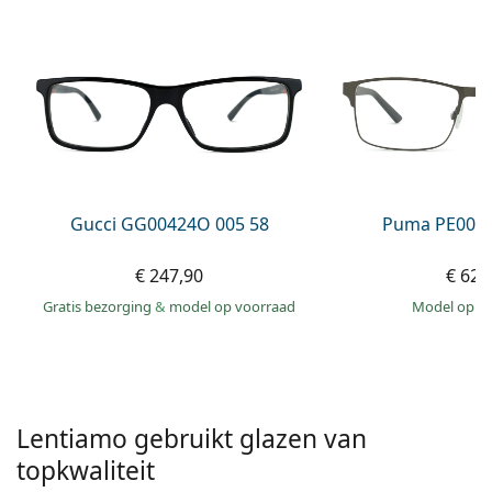
Offline
Alle merken
Persol
Prada
Alle merken
Gucci GG00424O 005 58
Puma PE0027
€ 247,90
€ 62,
Gratis bezorging
&
model op voorraad
model op 
Lentiamo gebruikt glazen van
topkwaliteit