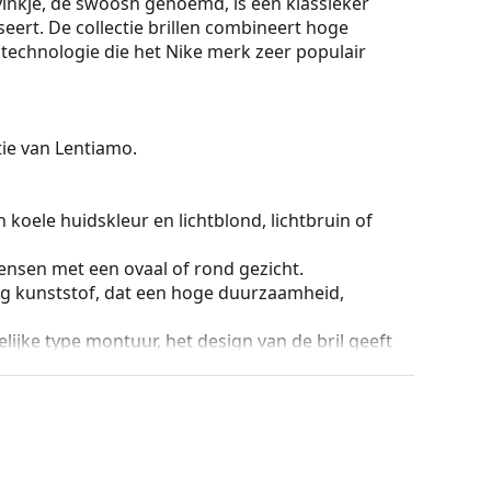
vinkje, de swoosh genoemd, is een klassieker
eert. De collectie brillen combineert hoge
ve technologie die het Nike merk zeer populair
ctie van Lentiamo.
 koele huidskleur en lichtblond, lichtbruin of
ensen met een ovaal of rond gezicht.
g kunststof, dat een hoge duurzaamheid,
lijke type montuur, het design van de bril geeft
ril is de stevigheid, de duurzaamheid, het feit dat
ming tegen beschadiging. Dit type montuur is
hogere optische sterkte.
ur van de koker en het ontwerp kunnen variëren.