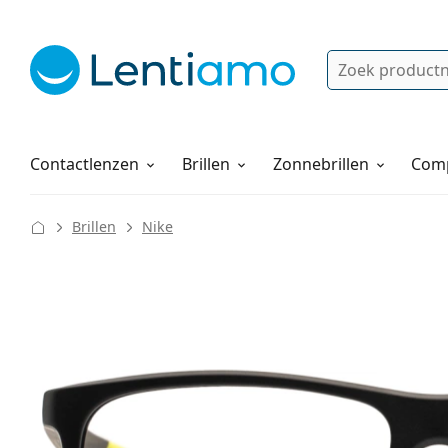
Zoek
Bestaande klant?
Navigatie menu
Lenzenvloeistoffen
Hoe bestellen
Contactlenzen
Brillen
Zonnebrillen
Comp
Brillen
Nike