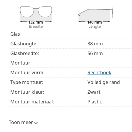
Bekijk het volledige assortiment
brillen
voor meer stijle
bij het kiezen.
132 mm
140 mm
Het is een medisch hulpmiddel. Lees de instructies voo
Breedte
Lengte
Glas
Glashoogte:
38 mm
Glasbreedte:
56 mm
montuur
Montuur vorm:
Rechthoek
Type montuur:
Volledige rand
Montuur kleur:
Zwart
Montuur materiaal:
Plastic
Maat:
M
Breedte:
132 mm
Toon meer
Lengte:
140 mm