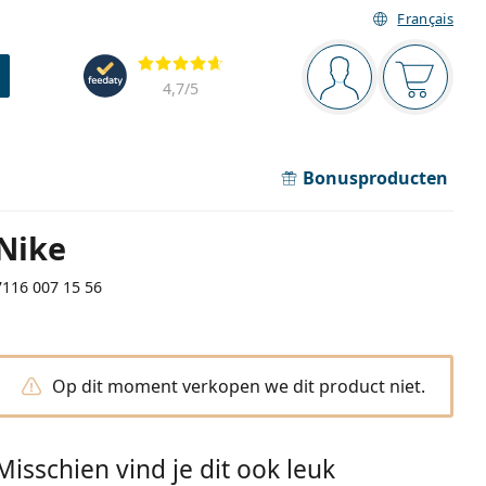
Français
Navigatie
Beoordelingen
Je bent ingelogd
Jouw win
4,7
/5
Bonusproducten
Nike
7116 007 15 56
Op dit moment verkopen we dit product niet.
Misschien vind je dit ook leuk