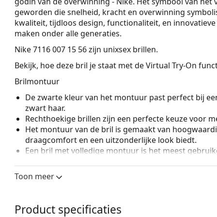
godin van de overwinning - Níké. Het symbool van het 
geworden die snelheid, kracht en overwinning symbolis
kwaliteit, tijdloos design, functionaliteit, en innovatie
maken onder alle generaties.
Nike 7116 007 15 56
zijn unixsex brillen.
Bekijk, hoe deze bril je staat met de Virtual Try-On fun
Brilmontuur
De zwarte kleur van het montuur past perfect bij een
zwart haar.
Rechthoekige brillen zijn een perfecte keuze voor m
Het montuur van de bril is gemaakt van hoogwaardi
draagcomfort en een uitzonderlijke look biedt.
Een bril met volledige montuur is het meest gebruike
een boost aan je stijl. Een van de voordelen van de b
de glazen volledig omsluiten, en vooral de bescher
Toon meer
geschikt voor alle glazen, ook voor glazen met een 
Accessoires
Product specificaties
Wij leveren de brillen in een originele hoes. De kle