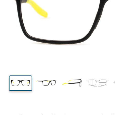
132 mm
Breedte
Glasbreed
38 mm
56 mm
Glashoogte
Glasbreedte